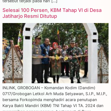
tersebut terjadi pada hari […]
Selesai 100 Persen, KBM Tahap VI di Desa
Jatiharjo Resmi Ditutup
INLINK, GROBOGAN – Komandan Kodim (Dandim)
0717/Grobogan Letkol Arh Muda Setyawan, S.I.P., M.I.P.,
bersama Forkopimda menghadiri acara penutupan
Karya Bakti Mandiri (KBM) TNI Tahap VI TA. 2024 dan