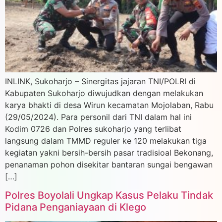
INLINK, Sukoharjo – Sinergitas jajaran TNI/POLRI di
Kabupaten Sukoharjo diwujudkan dengan melakukan
karya bhakti di desa Wirun kecamatan Mojolaban, Rabu
(29/05/2024). Para personil dari TNI dalam hal ini
Kodim 0726 dan Polres sukoharjo yang terlibat
langsung dalam TMMD reguler ke 120 melakukan tiga
kegiatan yakni bersih-bersih pasar tradisioal Bekonang,
penanaman pohon disekitar bantaran sungai bengawan
[…]
Polres Boyolali Ungkap Kasus Pelaku Tindak
Pidana Penganiayaan di Klego