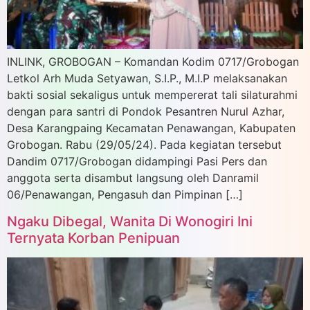
INLINK, GROBOGAN – Komandan Kodim 0717/Grobogan
Letkol Arh Muda Setyawan, S.I.P., M.I.P melaksanakan
bakti sosial sekaligus untuk mempererat tali silaturahmi
dengan para santri di Pondok Pesantren Nurul Azhar,
Desa Karangpaing Kecamatan Penawangan, Kabupaten
Grobogan. Rabu (29/05/24). Pada kegiatan tersebut
Dandim 0717/Grobogan didampingi Pasi Pers dan
anggota serta disambut langsung oleh Danramil
06/Penawangan, Pengasuh dan Pimpinan […]
Ngaku Dibegal, Wanita Di Wonogiri Ini
Ternyata Korban Penipuan