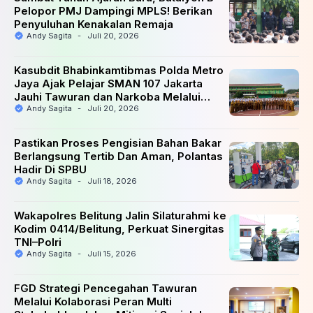
Pelopor PMJ Dampingi MPLS! Berikan
Penyuluhan Kenakalan Remaja
Andy Sagita
-
Juli 20, 2026
Kasubdit Bhabinkamtibmas Polda Metro
Jaya Ajak Pelajar SMAN 107 Jakarta
Jauhi Tawuran dan Narkoba Melalui
Upacara Bendera
Andy Sagita
-
Juli 20, 2026
Pastikan Proses Pengisian Bahan Bakar
Berlangsung Tertib Dan Aman, Polantas
Hadir Di SPBU
Andy Sagita
-
Juli 18, 2026
Wakapolres Belitung Jalin Silaturahmi ke
Kodim 0414/Belitung, Perkuat Sinergitas
TNI–Polri
Andy Sagita
-
Juli 15, 2026
FGD Strategi Pencegahan Tawuran
Melalui Kolaborasi Peran Multi