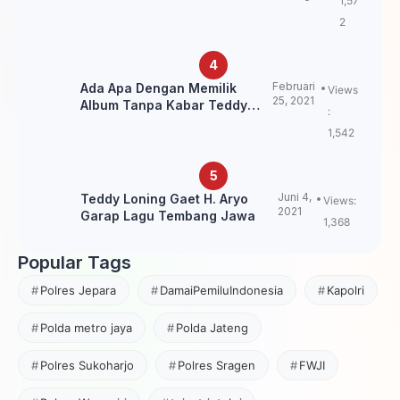
1,57
Pegunungan
2
Februari
Ada Apa Dengan Memilik
Views
25, 2021
Album Tanpa Kabar Teddy
:
Loning?
1,542
Juni 4,
Teddy Loning Gaet H. Aryo
Views:
2021
Garap Lagu Tembang Jawa
1,368
Popular Tags
Polres Jepara
DamaiPemiluIndonesia
Kapolri
Polda metro jaya
Polda Jateng
Polres Sukoharjo
Polres Sragen
FWJI