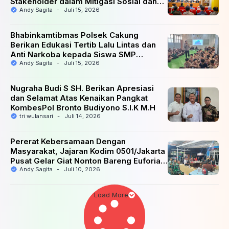
Stakeholder dalam Mitigasi Sosial dan
Konflik Digital Tahun 2026
Andy Sagita
-
Juli 15, 2026
Bhabinkamtibmas Polsek Cakung
Berikan Edukasi Tertib Lalu Lintas dan
Anti Narkoba kepada Siswa SMP
Diponegoro 2 Saat MPLS
Andy Sagita
-
Juli 15, 2026
Nugraha Budi S SH. Berikan Apresiasi
dan Selamat Atas Kenaikan Pangkat
KombesPol Bronto Budiyono S.I.K M.H
tri wulansari
-
Juli 14, 2026
Pererat Kebersamaan Dengan
Masyarakat, Jajaran Kodim 0501/Jakarta
Pusat Gelar Giat Nonton Bareng Euforia
Perempat Final Piala Dunia 2026
Andy Sagita
-
Juli 10, 2026
Load More