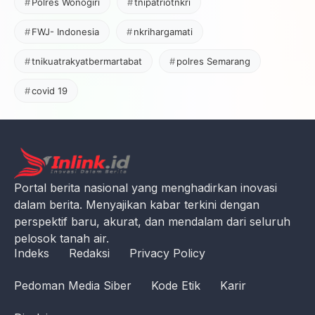
Polres Wonogiri
tnipatriotnkri
FWJ- Indonesia
nkrihargamati
tnikuatrakyatbermartabat
polres Semarang
covid 19
Portal berita nasional yang menghadirkan inovasi
dalam berita. Menyajikan kabar terkini dengan
perspektif baru, akurat, dan mendalam dari seluruh
pelosok tanah air.
Indeks
Redaksi
Privacy Policy
Pedoman Media Siber
Kode Etik
Karir