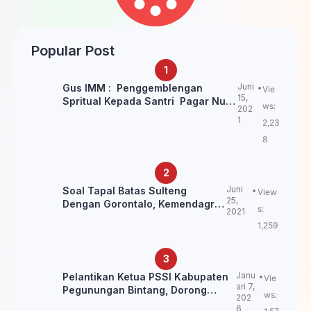
Popular Post
Juni
Gus IMM : Penggemblengan
Vie
15,
Spritual Kepada Santri Pagar Nusa
ws:
202
Untuk Jaga Marwah Kyai dan
1
2,23
Ulama NU
8
Juni
Soal Tapal Batas Sulteng
View
25,
Dengan Gorontalo, Kemendagri:
s:
2021
itu Belum Final.
1,259
Janu
Pelantikan Ketua PSSI Kabupaten
Vie
ari 7,
Pegunungan Bintang, Dorong
ws:
202
Kebangkitan Sepak Bola Papua
6