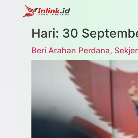
Hari:
30 Septemb
Beri Arahan Perdana, Sekj