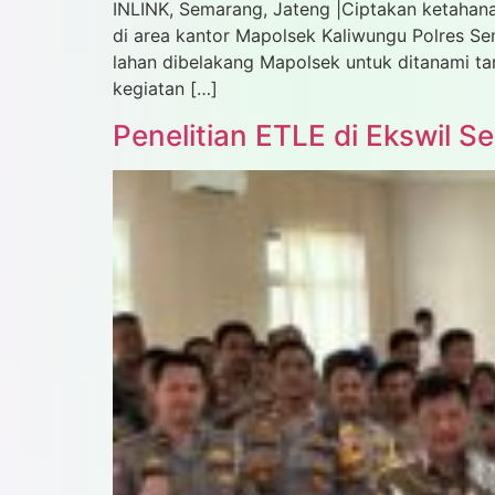
INLINK, Semarang, Jateng |Ciptakan ketahan
di area kantor Mapolsek Kaliwungu Polres Se
lahan dibelakang Mapolsek untuk ditanami t
kegiatan […]
Penelitian ETLE di Ekswil S