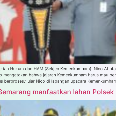
nterian Hukum dan HAM (Sekjen Kemenkumham), Nico Afinta
Nico mengatakan bahwa jajaran Kemenkumham harus mau berp
arus berproses,” ujar Nico di lapangan upacara Kemenkumham
 Semarang manfaatkan lahan Polsek