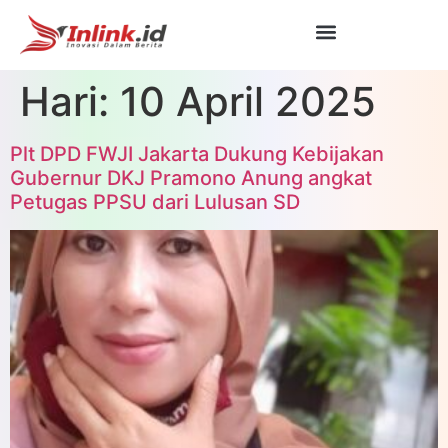
Hari:
10 April 2025
Plt DPD FWJI Jakarta Dukung Kebijakan
Gubernur DKJ Pramono Anung angkat
Petugas PPSU dari Lulusan SD