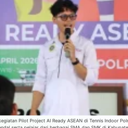
giatan Pilot Project AI Ready ASEAN di Tennis Indoor Polr
Kendal serta pelajar dari berbagai SMA dan SMK di Kabupate