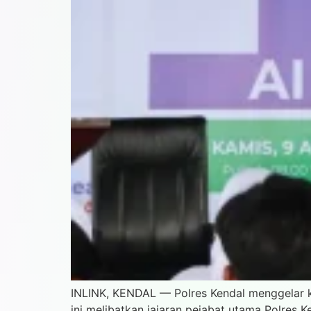
INLINK, KENDAL — Polres Kendal menggelar ke
ini melibatkan jajaran pejabat utama Polres 