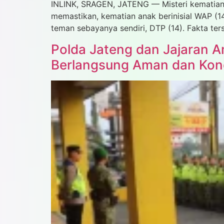
INLINK, SRAGEN, JATENG — Misteri kematian 
memastikan, kematian anak berinisial WAP (1
teman sebayanya sendiri, DTP (14). Fakta te
Polda Jateng dan Jajaran A
Berlangsung Aman dan Kon