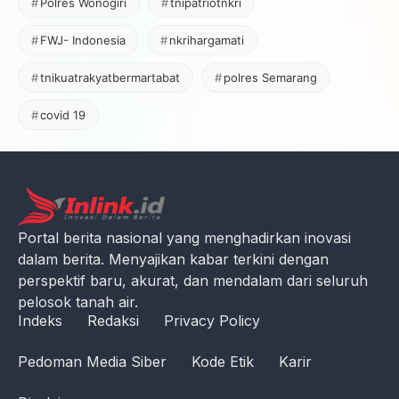
Polres Wonogiri
tnipatriotnkri
FWJ- Indonesia
nkrihargamati
tnikuatrakyatbermartabat
polres Semarang
covid 19
Portal berita nasional yang menghadirkan inovasi
dalam berita. Menyajikan kabar terkini dengan
perspektif baru, akurat, dan mendalam dari seluruh
pelosok tanah air.
Indeks
Redaksi
Privacy Policy
Pedoman Media Siber
Kode Etik
Karir