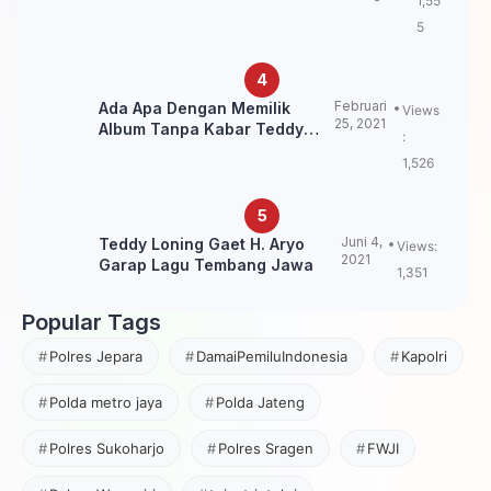
1,55
Pegunungan
5
Februari
Ada Apa Dengan Memilik
Views
25, 2021
Album Tanpa Kabar Teddy
:
Loning?
1,526
Juni 4,
Teddy Loning Gaet H. Aryo
Views:
2021
Garap Lagu Tembang Jawa
1,351
Popular Tags
Polres Jepara
DamaiPemiluIndonesia
Kapolri
Polda metro jaya
Polda Jateng
Polres Sukoharjo
Polres Sragen
FWJI