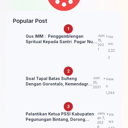
Popular Post
Juni
Gus IMM : Penggemblengan
Vie
15,
Spritual Kepada Santri Pagar Nusa
ws:
202
Untuk Jaga Marwah Kyai dan
1
2,22
Ulama NU
2
Juni
Soal Tapal Batas Sulteng
View
25,
Dengan Gorontalo, Kemendagri:
s:
2021
itu Belum Final.
1,244
Janu
Pelantikan Ketua PSSI Kabupaten
Vie
ari 7,
Pegunungan Bintang, Dorong
ws:
202
Kebangkitan Sepak Bola Papua
6