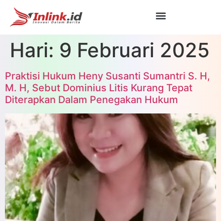
Hari:
9 Februari 2025
Praktisi Hukum Heny Susanti Sumantri S. H,
M. H, Sebut Dominius Litis Kurang Tepat
Diterapkan Dalam Penegakan Hukum