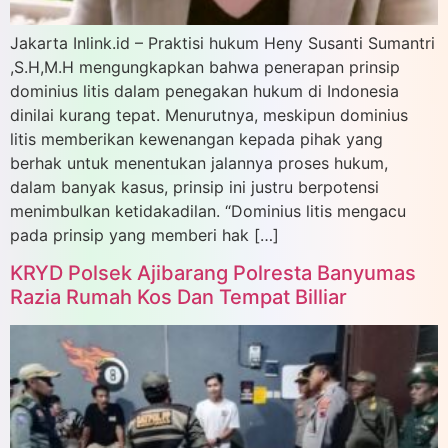
Jakarta Inlink.id – Praktisi hukum Heny Susanti Sumantri
,S.H,M.H mengungkapkan bahwa penerapan prinsip
dominius litis dalam penegakan hukum di Indonesia
dinilai kurang tepat. Menurutnya, meskipun dominius
litis memberikan kewenangan kepada pihak yang
berhak untuk menentukan jalannya proses hukum,
dalam banyak kasus, prinsip ini justru berpotensi
menimbulkan ketidakadilan. “Dominius litis mengacu
pada prinsip yang memberi hak […]
KRYD Polsek Ajibarang Polresta Banyumas
Razia Rumah Kos Dan Tempat Billiar