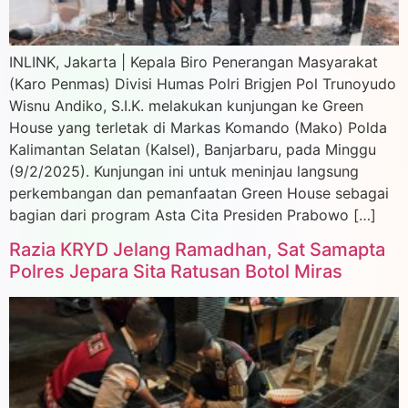
INLINK, Jakarta | Kepala Biro Penerangan Masyarakat
(Karo Penmas) Divisi Humas Polri Brigjen Pol Trunoyudo
Wisnu Andiko, S.I.K. melakukan kunjungan ke Green
House yang terletak di Markas Komando (Mako) Polda
Kalimantan Selatan (Kalsel), Banjarbaru, pada Minggu
(9/2/2025). Kunjungan ini untuk meninjau langsung
perkembangan dan pemanfaatan Green House sebagai
bagian dari program Asta Cita Presiden Prabowo […]
Razia KRYD Jelang Ramadhan, Sat Samapta
Polres Jepara Sita Ratusan Botol Miras