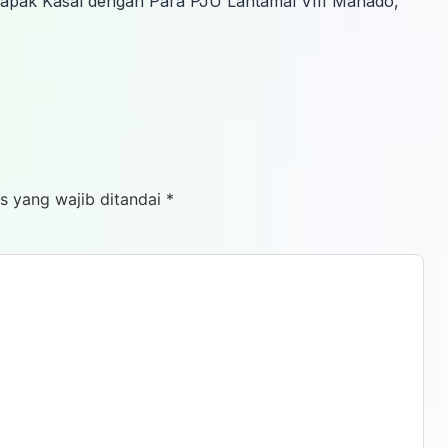
bapak Kasal dengan Para PJU Lantamal VIII Manado,
s yang wajib ditandai
*