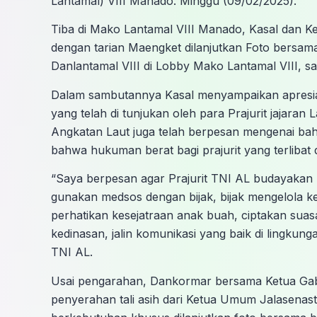
Lantamal) VIII Manado. Minggu (09/02/2025).
Tiba di Mako Lantamal VIII Manado, Kasal dan 
dengan tarian Maengket dilanjutkan Foto bersama,
Danlantamal VIII di Lobby Mako Lantamal VIII, 
Dalam sambutannya Kasal menyampaikan apresiasi 
yang telah di tunjukan oleh para Prajurit jajaran 
Angkatan Laut juga telah berpesan mengenai ba
bahwa hukuman berat bagi prajurit yang terlibat 
“Saya berpesan agar Prajurit TNI AL budayakan 
gunakan medsos dengan bijak, bijak mengelola 
perhatikan kesejatraan anak buah, ciptakan s
kedinasan, jalin komunikasi yang baik di lingkun
TNI AL.
Usai pengarahan, Dankormar bersama Ketua Gabu
penyerahan tali asih dari Ketua Umum Jalasenast