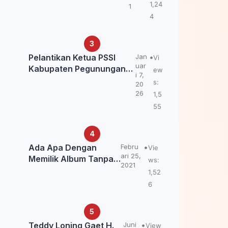
Kemendagri: itu Belum
1,24
1
Final.
4
Pelantikan Ketua PSSI
Jan
Vi
uar
Kabupaten Pegunungan
ew
i 7,
Bintang, Dorong
s:
20
Kebangkitan Sepak Bola
26
1,5
Papua Pegunungan
55
Ada Apa Dengan
Febru
Vie
ari 25,
Memilik Album Tanpa
ws:
2021
Kabar Teddy Loning?
1,52
6
Teddy Loning Gaet H.
Juni
View