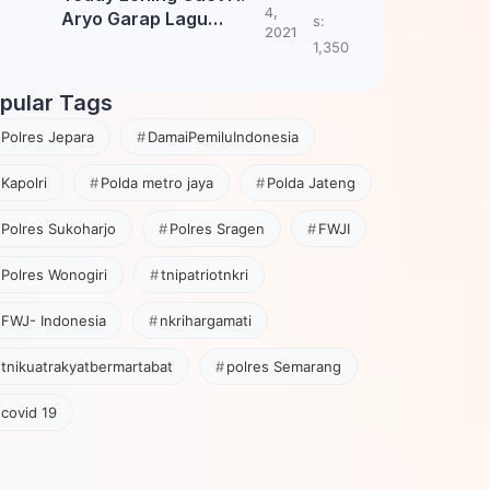
4,
Aryo Garap Lagu
s:
2021
Tembang Jawa
1,350
pular Tags
Polres Jepara
DamaiPemiluIndonesia
Kapolri
Polda metro jaya
Polda Jateng
Polres Sukoharjo
Polres Sragen
FWJI
Polres Wonogiri
tnipatriotnkri
FWJ- Indonesia
nkrihargamati
tnikuatrakyatbermartabat
polres Semarang
covid 19