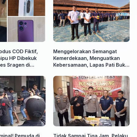
odus COD Fiktif,
Menggelorakan Semangat
nipu HP Dibekuk
Kemerdekaan, Menguatkan
es Sragen di
Kebersamaan, Lapas Pati Buka
Pekan Olahraga HUT ke-81 RI,
Warga Binaan Antusias Ikuti
Berbagai Perlombaan
iminal! Pemuda di
Tidak Sampai Tiga Jam, Pelaku