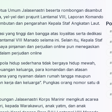
Ketua Umum Jalasenastri beserta rombongan disambut
 yel-yel dari prajurit Lantamal VIII, Laporan Komando
Po
sambutan dan pengarahan Kepala Staf Angkatan Laut.
yang tinggi dan bangga atas loyalitas serta dedikasi
Lantamal VIII Manado selama ini. Selain itu, Kepala Staf
haya pinjaman dan perjudian online pun menegaskan
dalam perjudian online
pola hidup sederhana tidak bergaya hidup mewah,
keuangan keluarga, para komandan dan atasan
uasana yang nyaman dalam rumah tangga maupun
gan kerja dan keluarga”. Pungkas orang nomor satu di
ngan Jalasenastri Korps Marinir mengikuti acarea
ri, kepada Warakawuri, anak yatim, dan anak