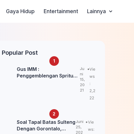
Gaya Hidup
Entertainment
Lainnya
Popular Post
Gus IMM :
Ju
Vie
ni
Penggemblengan Spritual
ws
15,
Kepada Santri Pagar Nusa
:
20
Untuk Jaga Marwah Kyai
21
2,2
dan Ulama NU
22
Soal Tapal Batas Sulteng
Juni
Vie
25,
Dengan Gorontalo,
ws:
202