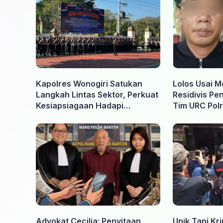
Kapolres Wonogiri Satukan
Lolos Usai M
Langkah Lintas Sektor, Perkuat
Residivis Pe
Kesiapsiagaan Hadapi
Tim URC Polr
Ancaman Karhutla
Surakarta
Advokat Cecilia: Penyitaan
Unik Tapi Kr