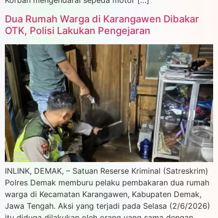
Korban mengendarai sepeda motor […]
Dua Rumah Warga di Karangawen Dibakar
OTK, Polisi Lakukan Pengejaran
INLINK, DEMAK, – Satuan Reserse Kriminal (Satreskrim)
Polres Demak memburu pelaku pembakaran dua rumah
warga di Kecamatan Karangawen, Kabupaten Demak,
Jawa Tengah. Aksi yang terjadi pada Selasa (2/6/2026)
itu diduga dilakukan oleh orang yang sama dengan