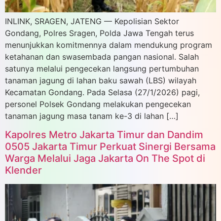
INLINK, SRAGEN, JATENG — Kepolisian Sektor
Gondang, Polres Sragen, Polda Jawa Tengah terus
menunjukkan komitmennya dalam mendukung program
ketahanan dan swasembada pangan nasional. Salah
satunya melalui pengecekan langsung pertumbuhan
tanaman jagung di lahan baku sawah (LBS) wilayah
Kecamatan Gondang. Pada Selasa (27/1/2026) pagi,
personel Polsek Gondang melakukan pengecekan
tanaman jagung masa tanam ke-3 di lahan […]
Kapolres Metro Jakarta Timur dan Dandim
0505 Jakarta Timur Perkuat Sinergi Bersama
Warga Melalui Jaga Jakarta On The Spot di
Klender