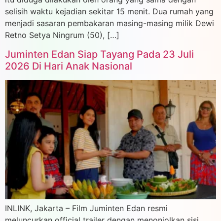
selisih waktu kejadian sekitar 15 menit. Dua rumah yang
menjadi sasaran pembakaran masing-masing milik Dewi
Retno Setya Ningrum (50), […]
Juminten Edan Siap Tayang Pada 23 Juli
2026 Di Hari Anak Nasional
INLINK, Jakarta – Film Juminten Edan resmi
meluncurkan official trailer dengan menonjolkan sisi