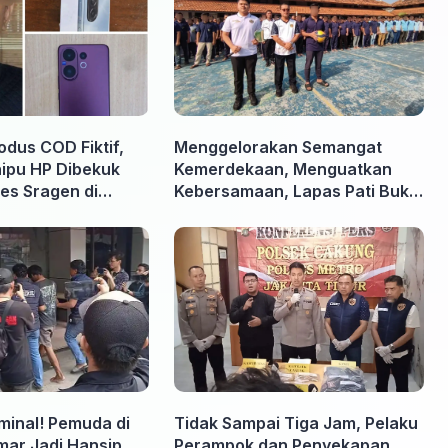
odus COD Fiktif,
Menggelorakan Semangat
nipu HP Dibekuk
Kemerdekaan, Menguatkan
es Sragen di
Kebersamaan, Lapas Pati Buka
Pekan Olahraga HUT ke-81 RI,
Warga Binaan Antusias Ikuti
Berbagai Perlombaan
iminal! Pemuda di
Tidak Sampai Tiga Jam, Pelaku
ar Jadi Hansip
Perampok dan Penyekapan