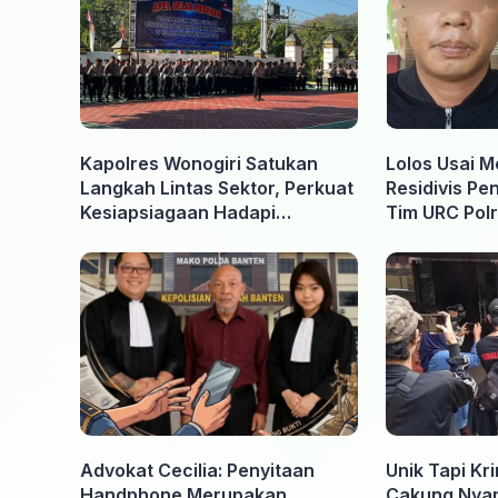
Kapolres Wonogiri Satukan
Lolos Usai M
Langkah Lintas Sektor, Perkuat
Residivis Pe
Kesiapsiagaan Hadapi
Tim URC Polr
Ancaman Karhutla
Surakarta
Advokat Cecilia: Penyitaan
Unik Tapi Kr
Handphone Merupakan
Cakung Nyam