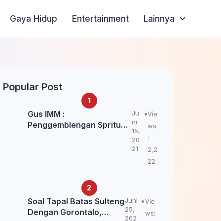
Gaya Hidup
Entertainment
Lainnya
Popular Post
Gus IMM :
Ju
Vie
ni
Penggemblengan Spritual
ws
15,
Kepada Santri Pagar Nusa
:
20
Untuk Jaga Marwah Kyai
21
2,2
dan Ulama NU
22
Soal Tapal Batas Sulteng
Juni
Vie
25,
Dengan Gorontalo,
ws:
202