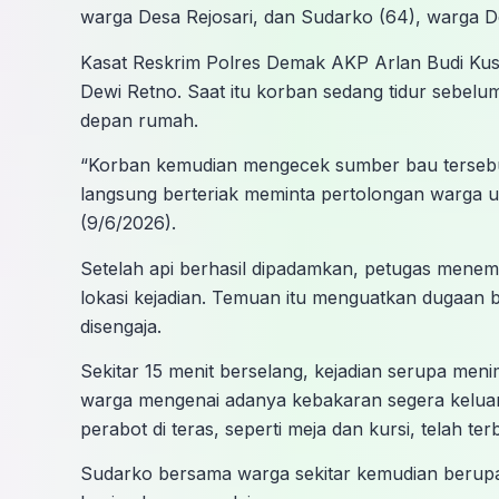
warga Desa Rejosari, dan Sudarko (64), warga 
Kasat Reskrim Polres Demak AKP Arlan Budi Kusu
Dewi Retno. Saat itu korban sedang tidur sebel
depan rumah.
“Korban kemudian mengecek sumber bau tersebu
langsung berteriak meminta pertolongan warga 
(9/6/2026).
Setelah api berhasil dipadamkan, petugas menem
lokasi kejadian. Temuan itu menguatkan dugaan 
disengaja.
Sekitar 15 menit berselang, kejadian serupa me
warga mengenai adanya kebakaran segera keluar
perabot di teras, seperti meja dan kursi, telah ter
Sudarko bersama warga sekitar kemudian berup