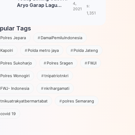
4,
Aryo Garap Lagu
s:
2021
Tembang Jawa
1,351
pular Tags
Polres Jepara
DamaiPemiluIndonesia
Kapolri
Polda metro jaya
Polda Jateng
Polres Sukoharjo
Polres Sragen
FWJI
Polres Wonogiri
tnipatriotnkri
FWJ- Indonesia
nkrihargamati
tnikuatrakyatbermartabat
polres Semarang
covid 19