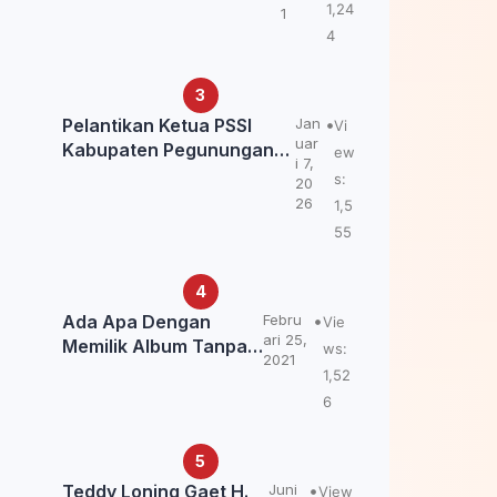
Kemendagri: itu Belum
1,24
1
Final.
4
Pelantikan Ketua PSSI
Jan
Vi
uar
Kabupaten Pegunungan
ew
i 7,
Bintang, Dorong
s:
20
Kebangkitan Sepak Bola
26
1,5
Papua Pegunungan
55
Ada Apa Dengan
Febru
Vie
ari 25,
Memilik Album Tanpa
ws:
2021
Kabar Teddy Loning?
1,52
6
Teddy Loning Gaet H.
Juni
View