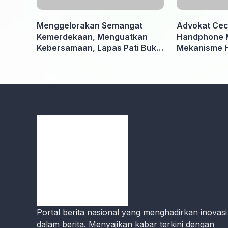
Menggelorakan Semangat
Advokat Ceci
Kemerdekaan, Menguatkan
Handphone 
Kebersamaan, Lapas Pati Buka
Mekanisme 
Pekan Olahraga HUT ke-81 RI,
Kooperatif A
Warga Binaan Antusias Ikuti
Penyidik dan
Berbagai Perlombaan
Portal berita nasional yang menghadirkan inovasi
dalam berita. Menyajikan kabar terkini dengan
perspektif baru, akurat, dan mendalam dari selu
pelosok tanah air.