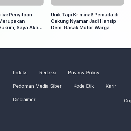
lia: Penyitaan
Unik Tapi Kriminal! Pemuda di
Merupakan
Cakung Nyamar Jadi Hansip
Hukum, Saya Akan
Demi Gasak Motor Warga
pabila Diminta
 Tidak perlu takut
Indeks
Redaksi
Privacy Policy
Cop
Pedoman Media Siber
Kode Etik
Karir
ruh
Disclaimer