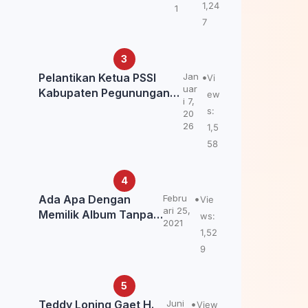
Kemendagri: itu Belum
1,24
1
Final.
7
Pelantikan Ketua PSSI
Jan
Vi
uar
Kabupaten Pegunungan
ew
i 7,
Bintang, Dorong
s:
20
Kebangkitan Sepak Bola
26
1,5
Papua Pegunungan
58
Ada Apa Dengan
Febru
Vie
ari 25,
Memilik Album Tanpa
ws:
2021
Kabar Teddy Loning?
1,52
9
Teddy Loning Gaet H.
Juni
View