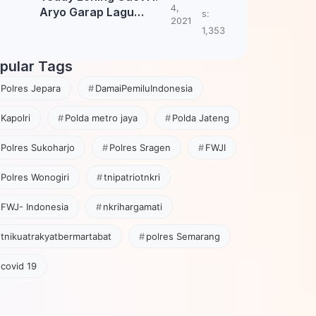
4,
Aryo Garap Lagu
s:
2021
Tembang Jawa
1,353
pular Tags
Polres Jepara
DamaiPemiluIndonesia
Kapolri
Polda metro jaya
Polda Jateng
Polres Sukoharjo
Polres Sragen
FWJI
Polres Wonogiri
tnipatriotnkri
FWJ- Indonesia
nkrihargamati
tnikuatrakyatbermartabat
polres Semarang
covid 19