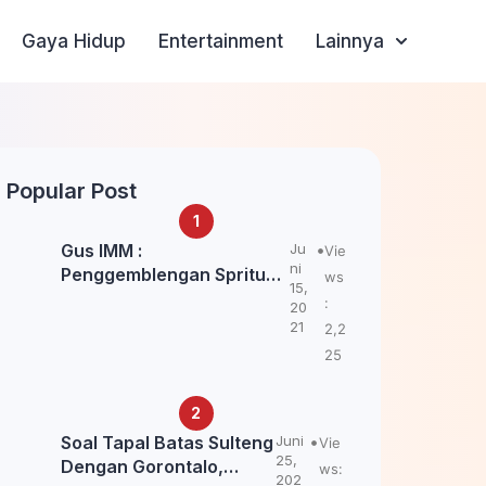
Gaya Hidup
Entertainment
Lainnya
Popular Post
Gus IMM :
Ju
Vie
ni
Penggemblengan Spritual
ws
15,
Kepada Santri Pagar Nusa
:
20
Untuk Jaga Marwah Kyai
21
2,2
dan Ulama NU
25
Soal Tapal Batas Sulteng
Juni
Vie
25,
Dengan Gorontalo,
ws:
202