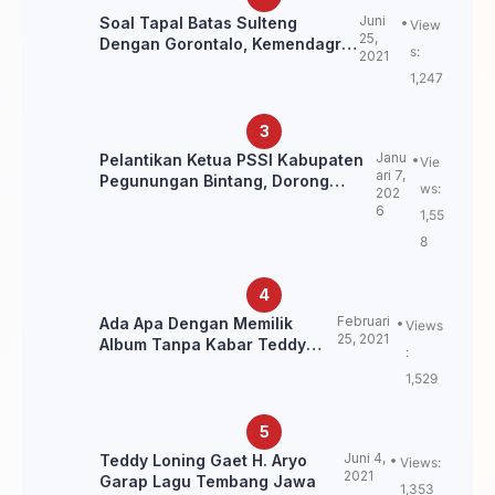
Juni
Soal Tapal Batas Sulteng
View
25,
Dengan Gorontalo, Kemendagri:
s:
2021
itu Belum Final.
1,247
Janu
Pelantikan Ketua PSSI Kabupaten
Vie
ari 7,
Pegunungan Bintang, Dorong
ws:
202
Kebangkitan Sepak Bola Papua
6
1,55
Pegunungan
8
Februari
Ada Apa Dengan Memilik
Views
25, 2021
Album Tanpa Kabar Teddy
:
Loning?
1,529
Juni 4,
Teddy Loning Gaet H. Aryo
Views:
2021
Garap Lagu Tembang Jawa
1,353