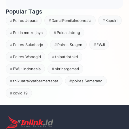
Popular Tags
Polres Jepara
DamaiPemiluIndonesia
Kapolri
Polda metro jaya
Polda Jateng
Polres Sukoharjo
Polres Sragen
FWJI
Polres Wonogiri
tnipatriotnkri
FWJ- Indonesia
nkrihargamati
tnikuatrakyatbermartabat
polres Semarang
covid 19