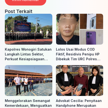
Post Terkait
Kapolres Wonogiri Satukan
Lolos Usai Modus COD
Langkah Lintas Sektor,
Fiktif, Residivis Penipu HP
Perkuat Kesiapsiagaan
Dibekuk Tim URC Polres
Hadapi Ancaman Karhutla
Sragen di Surakarta
Menggelorakan Semangat
Advokat Cecilia: Penyitaan
Kemerdekaan, Menguatkan
Handphone Merupakan