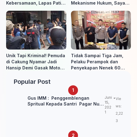
Kebersamaan, Lapas Pati
Mekanisme Hukum, Saya
Buka Pekan Olahraga HUT
Akan Kooperatif Apabila
ke-81 RI, Warga Binaan
Diminta Penyidik dan Tidak
Antusias Ikuti Berbagai
perlu takut
Perlombaan
Unik Tapi Kriminal! Pemuda
Tidak Sampai Tiga Jam,
di Cakung Nyamar Jadi
Pelaku Perampok dan
Hansip Demi Gasak Motor
Penyekapan Nenek 60
Warga
Tahun Ditangkap Polisi
Popular Post
Juni
Gus IMM : Penggemblengan
Vie
15,
Spritual Kepada Santri Pagar Nusa
ws:
202
Untuk Jaga Marwah Kyai dan
1
2,22
Ulama NU
3