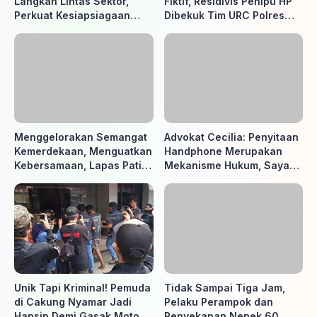
Langkah Lintas Sektor,
Fiktif, Residivis Penipu HP
Perkuat Kesiapsiagaan
Dibekuk Tim URC Polres
Hadapi Ancaman Karhutla
Sragen di Surakarta
Menggelorakan Semangat
Advokat Cecilia: Penyitaan
Kemerdekaan, Menguatkan
Handphone Merupakan
Kebersamaan, Lapas Pati
Mekanisme Hukum, Saya
Buka Pekan Olahraga HUT
Akan Kooperatif Apabila
ke-81 RI, Warga Binaan
Diminta Penyidik dan Tidak
Antusias Ikuti Berbagai
perlu takut
Perlombaan
Unik Tapi Kriminal! Pemuda
Tidak Sampai Tiga Jam,
di Cakung Nyamar Jadi
Pelaku Perampok dan
Hansip Demi Gasak Motor
Penyekapan Nenek 60