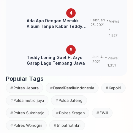
Februari
Ada Apa Dengan Memilik
Views
25, 2021
Album Tanpa Kabar Teddy
:
Loning?
1,527
Juni 4,
Teddy Loning Gaet H. Aryo
Views:
2021
Garap Lagu Tembang Jawa
1,351
Popular Tags
Polres Jepara
DamaiPemiluIndonesia
Kapolri
Polda metro jaya
Polda Jateng
Polres Sukoharjo
Polres Sragen
FWJI
Polres Wonogiri
tnipatriotnkri