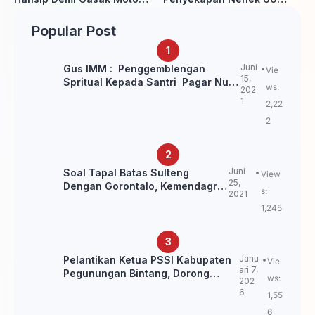
Warga
Tahun Ditangkap Polisi
Popular Post
Juni
Gus IMM : Penggemblengan
Vie
15,
Spritual Kepada Santri Pagar Nusa
ws:
202
Untuk Jaga Marwah Kyai dan
1
2,22
Ulama NU
2
Juni
Soal Tapal Batas Sulteng
View
25,
Dengan Gorontalo, Kemendagri:
s:
2021
itu Belum Final.
1,245
Janu
Pelantikan Ketua PSSI Kabupaten
Vie
ari 7,
Pegunungan Bintang, Dorong
ws:
202
Kebangkitan Sepak Bola Papua
6
1,55
Pegunungan
6