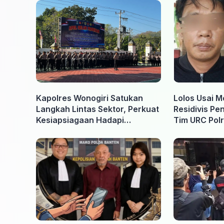
Kapolres Wonogiri Satukan
Lolos Usai M
Langkah Lintas Sektor, Perkuat
Residivis Pe
Kesiapsiagaan Hadapi
Tim URC Polr
Ancaman Karhutla
Surakarta