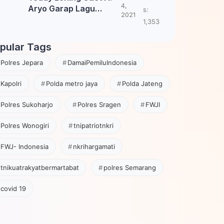
4,
Aryo Garap Lagu
s:
2021
Tembang Jawa
1,353
pular Tags
Polres Jepara
DamaiPemiluIndonesia
Kapolri
Polda metro jaya
Polda Jateng
Polres Sukoharjo
Polres Sragen
FWJI
Polres Wonogiri
tnipatriotnkri
FWJ- Indonesia
nkrihargamati
tnikuatrakyatbermartabat
polres Semarang
covid 19