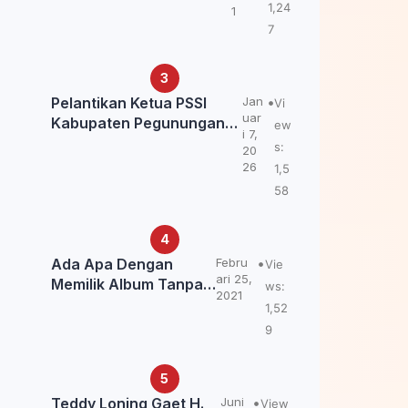
Kemendagri: itu Belum
1,24
1
Final.
7
Pelantikan Ketua PSSI
Jan
Vi
uar
Kabupaten Pegunungan
ew
i 7,
Bintang, Dorong
s:
20
Kebangkitan Sepak Bola
26
1,5
Papua Pegunungan
58
Ada Apa Dengan
Febru
Vie
ari 25,
Memilik Album Tanpa
ws:
2021
Kabar Teddy Loning?
1,52
9
Teddy Loning Gaet H.
Juni
View