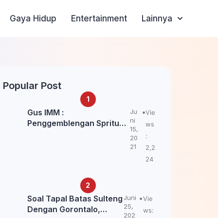
Gaya Hidup
Entertainment
Lainnya
Popular Post
Gus IMM :
Ju
Vie
ni
Penggemblengan Spritual
ws
15,
Kepada Santri Pagar Nusa
:
20
Untuk Jaga Marwah Kyai
21
2,2
dan Ulama NU
24
Soal Tapal Batas Sulteng
Juni
Vie
25,
Dengan Gorontalo,
ws:
202