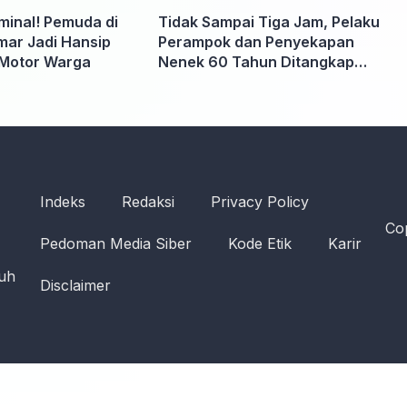
iminal! Pemuda di
Tidak Sampai Tiga Jam, Pelaku
ar Jadi Hansip
Perampok dan Penyekapan
Motor Warga
Nenek 60 Tahun Ditangkap
Polisi
Indeks
Redaksi
Privacy Policy
Cop
Pedoman Media Siber
Kode Etik
Karir
ruh
Disclaimer