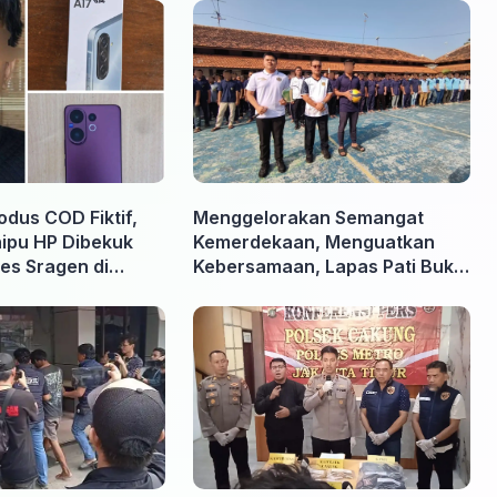
odus COD Fiktif,
Menggelorakan Semangat
nipu HP Dibekuk
Kemerdekaan, Menguatkan
es Sragen di
Kebersamaan, Lapas Pati Buka
Pekan Olahraga HUT ke-81 RI,
Warga Binaan Antusias Ikuti
Berbagai Perlombaan