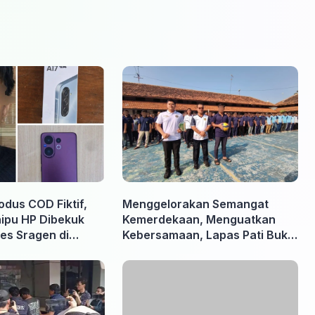
odus COD Fiktif,
Menggelorakan Semangat
nipu HP Dibekuk
Kemerdekaan, Menguatkan
es Sragen di
Kebersamaan, Lapas Pati Buka
Pekan Olahraga HUT ke-81 RI,
Warga Binaan Antusias Ikuti
Berbagai Perlombaan