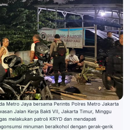
da Metro Jaya bersama Perintis Polres Metro Jakarta
san Jalan Kerja Bakti VII, Jakarta Timur, Minggu
etugas melakukan patroli KRYD dan mendapati
gonsumsi minuman beralkohol dengan gerak-gerik