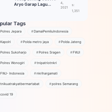
4,
Aryo Garap Lagu
s:
2021
Tembang Jawa
1,351
pular Tags
Polres Jepara
DamaiPemiluIndonesia
Kapolri
Polda metro jaya
Polda Jateng
Polres Sukoharjo
Polres Sragen
FWJI
Polres Wonogiri
tnipatriotnkri
FWJ- Indonesia
nkrihargamati
tnikuatrakyatbermartabat
polres Semarang
covid 19