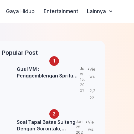
Gaya Hidup
Entertainment
Lainnya
Popular Post
Gus IMM :
Ju
Vie
ni
Penggemblengan Spritual
ws
15,
Kepada Santri Pagar Nusa
:
20
Untuk Jaga Marwah Kyai
21
2,2
dan Ulama NU
22
Soal Tapal Batas Sulteng
Juni
Vie
25,
Dengan Gorontalo,
ws:
202