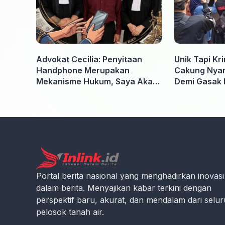
Advokat Cecilia: Penyitaan
Unik Tapi Kr
Handphone Merupakan
Cakung Nyam
Mekanisme Hukum, Saya Akan
Demi Gasak 
Kooperatif Apabila Diminta
Penyidik dan Tidak perlu takut
Portal berita nasional yang menghadirkan inovasi
dalam berita. Menyajikan kabar terkini dengan
perspektif baru, akurat, dan mendalam dari selu
pelosok tanah air.