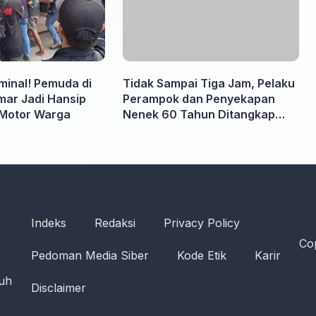
iminal! Pemuda di
Tidak Sampai Tiga Jam, Pelaku
ar Jadi Hansip
Perampok dan Penyekapan
Motor Warga
Nenek 60 Tahun Ditangkap
Polisi
Indeks
Redaksi
Privacy Policy
Cop
Pedoman Media Siber
Kode Etik
Karir
ruh
Disclaimer