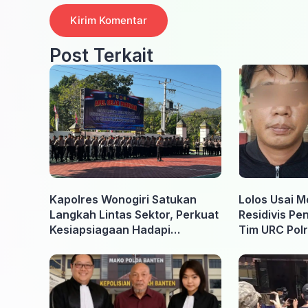
Post Terkait
Kapolres Wonogiri Satukan
Lolos Usai M
Langkah Lintas Sektor, Perkuat
Residivis Pe
Kesiapsiagaan Hadapi
Tim URC Polr
Ancaman Karhutla
Surakarta