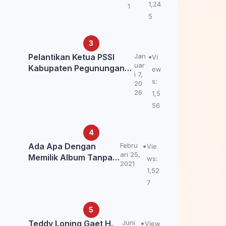
Kemendagri: itu Belum
1,24
1
Final.
5
Pelantikan Ketua PSSI
Jan
Vi
uar
Kabupaten Pegunungan
ew
i 7,
Bintang, Dorong
s:
20
Kebangkitan Sepak Bola
26
1,5
Papua Pegunungan
56
Ada Apa Dengan
Febru
Vie
ari 25,
Memilik Album Tanpa
ws:
2021
Kabar Teddy Loning?
1,52
7
Teddy Loning Gaet H.
Juni
View