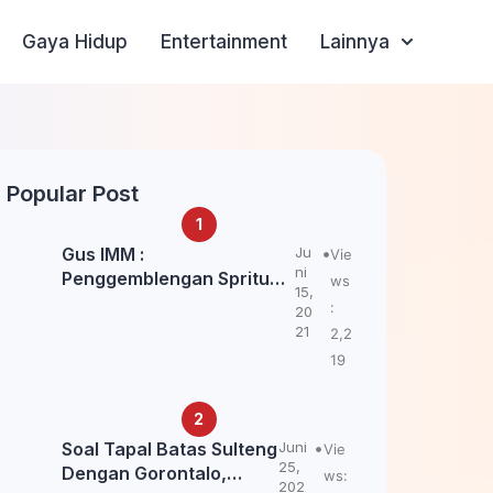
Gaya Hidup
Entertainment
Lainnya
Popular Post
Gus IMM :
Ju
Vie
ni
Penggemblengan Spritual
ws
15,
Kepada Santri Pagar Nusa
:
20
Untuk Jaga Marwah Kyai
21
2,2
dan Ulama NU
19
Soal Tapal Batas Sulteng
Juni
Vie
25,
Dengan Gorontalo,
ws:
202