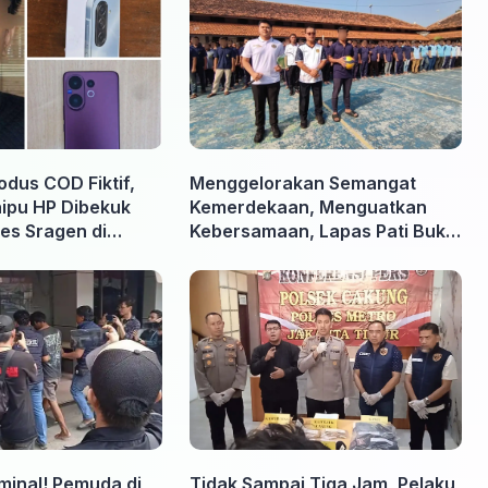
odus COD Fiktif,
Menggelorakan Semangat
nipu HP Dibekuk
Kemerdekaan, Menguatkan
es Sragen di
Kebersamaan, Lapas Pati Buka
Pekan Olahraga HUT ke-81 RI,
Warga Binaan Antusias Ikuti
Berbagai Perlombaan
iminal! Pemuda di
Tidak Sampai Tiga Jam, Pelaku