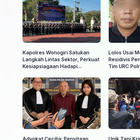
Kapolres Wonogiri Satukan
Lolos Usai M
Langkah Lintas Sektor, Perkuat
Residivis Pe
Kesiapsiagaan Hadapi
Tim URC Polr
Ancaman Karhutla
Surakarta
Advokat Cecilia: Penyitaan
Unik Tapi Kr