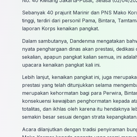
No. 40 Kwitang Jakarta-Pusat, Selasa (02/04/20
Sebanyak 40 prajurit Marinir dan PNS Mako Kor
tinggi, terdiri dari personil Pama, Bintara, Tam
laporan Korps kenaikan pangkat.
Dalam sambutanya, Dandenma mengatakan bahwa 
nyata penghargaan dinas akan prestasi, dedikasi 
sekalian, apapun pangkat kalian semua, ini ada
upacara kenaikan pangkat kali ini.
Lebih lanjut, kenaikan pangkat ini, juga merup
prestasi yang telah ditunjukkan selama mengemb
merupakan kehormatan bagi para Perwira, Bin
konsekuensi kewajiban penghormatan kepada ata
totalitas, dan ikhlas oleh karena itu hendaknya
semakin besar sesuai dengan strata kepangkatan
Acara dilanjutkan dengan tradisi penyiraman b