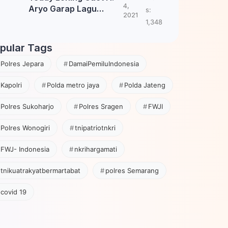
4,
Aryo Garap Lagu
s:
2021
Tembang Jawa
1,348
pular Tags
Polres Jepara
DamaiPemiluIndonesia
Kapolri
Polda metro jaya
Polda Jateng
Polres Sukoharjo
Polres Sragen
FWJI
Polres Wonogiri
tnipatriotnkri
FWJ- Indonesia
nkrihargamati
tnikuatrakyatbermartabat
polres Semarang
covid 19