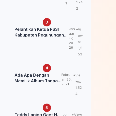
Kemendagri: itu Belum
1,24
1
Final.
2
Pelantikan Ketua PSSI
Jan
Vi
uar
Kabupaten Pegunungan
ew
i 7,
Bintang, Dorong
s:
20
Kebangkitan Sepak Bola
26
1,5
Papua Pegunungan
53
Ada Apa Dengan
Febru
Vie
ari 25,
Memilik Album Tanpa
ws:
2021
Kabar Teddy Loning?
1,52
4
Teddy Loning Gaet H.
Juni
View