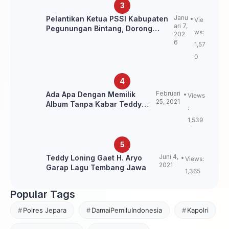
Janu
Pelantikan Ketua PSSI Kabupaten
Vie
ari 7,
Pegunungan Bintang, Dorong
ws:
202
Kebangkitan Sepak Bola Papua
6
1,57
Pegunungan
0
Februari
Ada Apa Dengan Memilik
Views
25, 2021
Album Tanpa Kabar Teddy
:
Loning?
1,539
Juni 4,
Teddy Loning Gaet H. Aryo
Views:
2021
Garap Lagu Tembang Jawa
1,365
Popular Tags
Polres Jepara
DamaiPemiluIndonesia
Kapolri