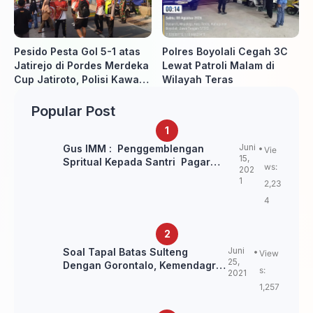
Pesido Pesta Gol 5-1 atas
Polres Boyolali Cegah 3C
Jatirejo di Pordes Merdeka
Lewat Patroli Malam di
Cup Jatiroto, Polisi Kawal
Wilayah Teras
Pertandingan hingga Usai
Popular Post
Juni
Gus IMM : Penggemblengan
Vie
15,
Spritual Kepada Santri Pagar
ws:
202
Nusa Untuk Jaga Marwah Kyai dan
1
2,23
Ulama NU
4
Juni
Soal Tapal Batas Sulteng
View
25,
Dengan Gorontalo, Kemendagri:
s:
2021
itu Belum Final.
1,257