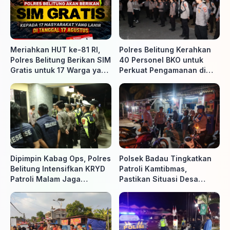
Meriahkan HUT ke-81 RI,
Polres Belitung Kerahkan
Polres Belitung Berikan SIM
40 Personel BKO untuk
Gratis untuk 17 Warga yang
Perkuat Pengamanan di
Lahir 17 Agustus
Belitung Timur
Dipimpin Kabag Ops, Polres
Polsek Badau Tingkatkan
Belitung Intensifkan KRYD
Patroli Kamtibmas,
Patroli Malam Jaga
Pastikan Situasi Desa
Kamtibmas
Tetap Aman dan Kondusif