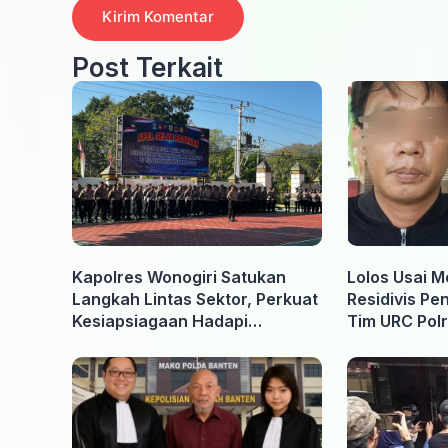
Post Terkait
Kapolres Wonogiri Satukan
Lolos Usai M
Langkah Lintas Sektor, Perkuat
Residivis Pe
Kesiapsiagaan Hadapi
Tim URC Polr
Ancaman Karhutla
Surakarta