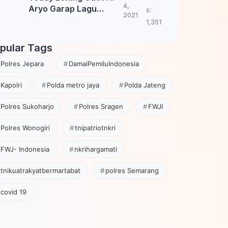
4,
Aryo Garap Lagu
s:
2021
Tembang Jawa
1,351
pular Tags
Polres Jepara
DamaiPemiluIndonesia
Kapolri
Polda metro jaya
Polda Jateng
Polres Sukoharjo
Polres Sragen
FWJI
Polres Wonogiri
tnipatriotnkri
FWJ- Indonesia
nkrihargamati
tnikuatrakyatbermartabat
polres Semarang
covid 19