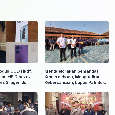
odus COD Fiktif,
Menggelorakan Semangat
nipu HP Dibekuk
Kemerdekaan, Menguatkan
es Sragen di
Kebersamaan, Lapas Pati Buka
Pekan Olahraga HUT ke-81 RI,
Warga Binaan Antusias Ikuti
Berbagai Perlombaan