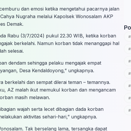
 cemburu dan emosi ketika mengetahui pacarnya jalan
i Cahya Nugraha melalui Kapolsek Wonosalam AKP
lres Demak.
Po
ada Rabu (3/7/2024) pukul 22.30 WIB, ketika korban
ajak berkelahi. Namun korban tidak menanggapi hal
h selesai.
impan dendam sehingga pelaku mengajak empat
yangan, Desa Kendaldoyong,” ungkapnya.
a berkelahi dan sempat dilerai teman – temannya.
laku, AZ malah ikut memukul korban dan mengancam
 korban masih melawan.
ibagian wajah serta lecet dibagian dada korban
elakukan aktivitas sehari-hari,” ungkapnya.
Wonosalam. Tak berselang lama, tersangka dapat