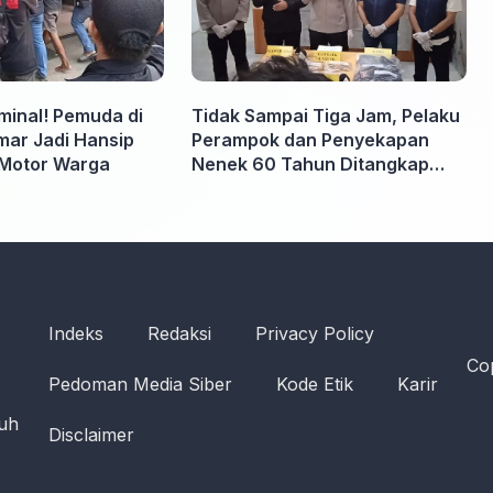
iminal! Pemuda di
Tidak Sampai Tiga Jam, Pelaku
ar Jadi Hansip
Perampok dan Penyekapan
Motor Warga
Nenek 60 Tahun Ditangkap
Polisi
Indeks
Redaksi
Privacy Policy
Cop
Pedoman Media Siber
Kode Etik
Karir
ruh
Disclaimer