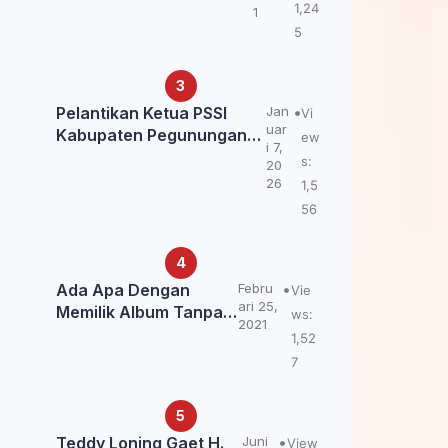
Kemendagri: itu Belum
1,24
1
Final.
5
Pelantikan Ketua PSSI
Jan
Vi
uar
Kabupaten Pegunungan
ew
i 7,
Bintang, Dorong
s:
20
Kebangkitan Sepak Bola
26
1,5
Papua Pegunungan
56
Ada Apa Dengan
Febru
Vie
ari 25,
Memilik Album Tanpa
ws:
2021
Kabar Teddy Loning?
1,52
7
Teddy Loning Gaet H.
Juni
View