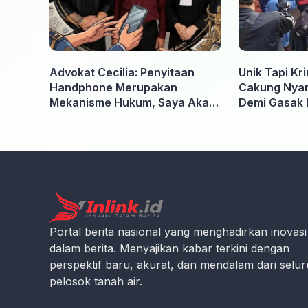
Advokat Cecilia: Penyitaan
Unik Tapi Kr
Handphone Merupakan
Cakung Nyam
Mekanisme Hukum, Saya Akan
Demi Gasak 
Kooperatif Apabila Diminta
Penyidik dan Tidak perlu takut
Portal berita nasional yang menghadirkan inovasi
dalam berita. Menyajikan kabar terkini dengan
perspektif baru, akurat, dan mendalam dari selu
pelosok tanah air.