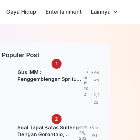
Gaya Hidup
Entertainment
Lainnya
Popular Post
Gus IMM :
Ju
Vie
ni
Penggemblengan Spritual
ws
15,
Kepada Santri Pagar Nusa
:
20
Untuk Jaga Marwah Kyai
21
2,2
dan Ulama NU
22
Soal Tapal Batas Sulteng
Juni
Vie
25,
Dengan Gorontalo,
ws:
202