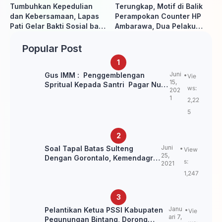
Tumbuhkan Kepedulian
Terungkap, Motif di Balik
dan Kebersamaan, Lapas
Perampokan Counter HP
Pati Gelar Bakti Sosial bagi
Ambarawa, Dua Pelaku
Keluarga Warga Binaan
Habisi Pemilik Toko dan
Bawa puluhan HP
Popular Post
Juni
Gus IMM : Penggemblengan
Vie
15,
Spritual Kepada Santri Pagar Nusa
ws:
202
Untuk Jaga Marwah Kyai dan
1
2,22
Ulama NU
5
Juni
Soal Tapal Batas Sulteng
View
25,
Dengan Gorontalo, Kemendagri:
s:
2021
itu Belum Final.
1,247
Janu
Pelantikan Ketua PSSI Kabupaten
Vie
ari 7,
Pegunungan Bintang, Dorong