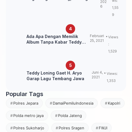
ws:
202
Kebangkitan Sepak Bola Papua
6
1,55
Pegunungan
9
Februari
Ada Apa Dengan Memilik
Views
25, 2021
Album Tanpa Kabar Teddy
:
Loning?
1,529
Juni 4,
Teddy Loning Gaet H. Aryo
Views:
2021
Garap Lagu Tembang Jawa
1,353
Popular Tags
Polres Jepara
DamaiPemiluIndonesia
Kapolri
Polda metro jaya
Polda Jateng
Polres Sukoharjo
Polres Sragen
FWJI