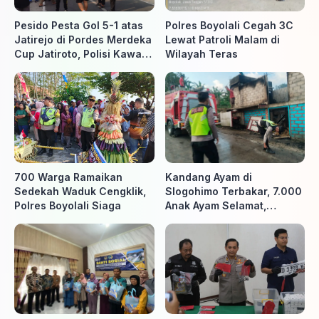
Pesido Pesta Gol 5-1 atas
Polres Boyolali Cegah 3C
Jatirejo di Pordes Merdeka
Lewat Patroli Malam di
Cup Jatiroto, Polisi Kawal
Wilayah Teras
Pertandingan hingga Usai
700 Warga Ramaikan
Kandang Ayam di
Sedekah Waduk Cengklik,
Slogohimo Terbakar, 7.000
Polres Boyolali Siaga
Anak Ayam Selamat,
Kerugian Ditaksir Rp700
Juta