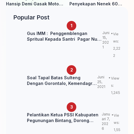
Hansip Demi Gasak Motor
Penyekapan Nenek 60
Warga
Tahun Ditangkap Polisi
Popular Post
Juni
Gus IMM : Penggemblengan
Vie
15,
Spritual Kepada Santri Pagar Nusa
ws:
202
Untuk Jaga Marwah Kyai dan
1
2,22
Ulama NU
2
Juni
Soal Tapal Batas Sulteng
View
25,
Dengan Gorontalo, Kemendagri:
s:
2021
itu Belum Final.
1,245
Janu
Pelantikan Ketua PSSI Kabupaten
Vie
ari 7,
Pegunungan Bintang, Dorong
ws:
202
Kebangkitan Sepak Bola Papua
6
1,55
Pegunungan