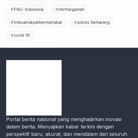
FWJ- Indonesia
nkrihargamati
tnikuatrakyatbermartabat
polres Semarang
covid 19
Portal berita nasional yang menghadirkan inovasi
dalam berita. Menyajikan kabar terkini dengan
perspektif baru, akurat, dan mendalam dari seluruh
pelosok tanah air.
Indeks
Redaksi
Privacy Policy
Pedoman Media Siber
Kode Etik
Karir
Disclaimer