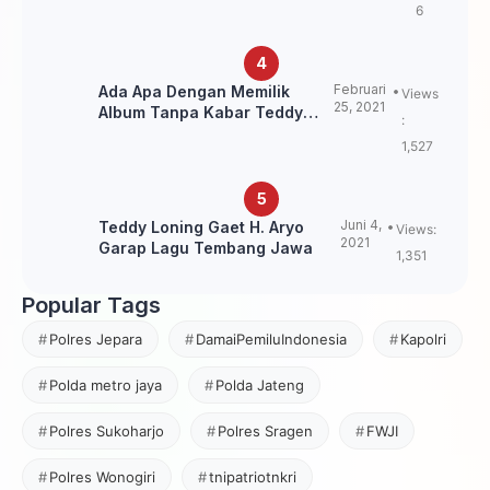
6
Februari
Ada Apa Dengan Memilik
Views
25, 2021
Album Tanpa Kabar Teddy
:
Loning?
1,527
Juni 4,
Teddy Loning Gaet H. Aryo
Views:
2021
Garap Lagu Tembang Jawa
1,351
Popular Tags
Polres Jepara
DamaiPemiluIndonesia
Kapolri
Polda metro jaya
Polda Jateng
Polres Sukoharjo
Polres Sragen
FWJI
Polres Wonogiri
tnipatriotnkri