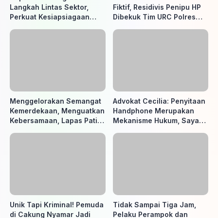
Langkah Lintas Sektor,
Fiktif, Residivis Penipu HP
Perkuat Kesiapsiagaan
Dibekuk Tim URC Polres
Hadapi Ancaman Karhutla
Sragen di Surakarta
Menggelorakan Semangat
Advokat Cecilia: Penyitaan
Kemerdekaan, Menguatkan
Handphone Merupakan
Kebersamaan, Lapas Pati
Mekanisme Hukum, Saya
Buka Pekan Olahraga HUT
Akan Kooperatif Apabila
ke-81 RI, Warga Binaan
Diminta Penyidik dan Tidak
Antusias Ikuti Berbagai
perlu takut
Perlombaan
Unik Tapi Kriminal! Pemuda
Tidak Sampai Tiga Jam,
di Cakung Nyamar Jadi
Pelaku Perampok dan