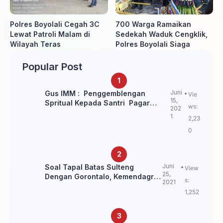
Polres Boyolali Cegah 3C
700 Warga Ramaikan
Lewat Patroli Malam di
Sedekah Waduk Cengklik,
Wilayah Teras
Polres Boyolali Siaga
Popular Post
Juni
Gus IMM : Penggemblengan
Vie
15,
Spritual Kepada Santri Pagar
ws:
202
Nusa Untuk Jaga Marwah Kyai dan
1
2,23
Ulama NU
0
Juni
Soal Tapal Batas Sulteng
View
25,
Dengan Gorontalo, Kemendagri:
s:
2021
itu Belum Final.
1,252