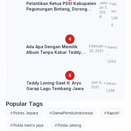
Janu
Pelantikan Ketua PSSI Kabupaten
Vie
ari 7,
Pegunungan Bintang, Dorong
ws:
202
Kebangkitan Sepak Bola Papua
6
1,56
Pegunungan
5
Februari
Ada Apa Dengan Memilik
Views
25, 2021
Album Tanpa Kabar Teddy
:
Loning?
1,533
Juni 4,
Teddy Loning Gaet H. Aryo
Views:
2021
Garap Lagu Tembang Jawa
1,358
Popular Tags
Polres Jepara
DamaiPemiluIndonesia
Kapolri
Polda metro jaya
Polda Jateng