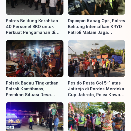
Polres Belitung Kerahkan
Dipimpin Kabag Ops, Polres
40 Personel BKO untuk
Belitung Intensifkan KRYD
Perkuat Pengamanan di
Patroli Malam Jaga
Belitung Timur
Kamtibmas
Polsek Badau Tingkatkan
Pesido Pesta Gol 5-1 atas
Patroli Kamtibmas,
Jatirejo di Pordes Merdeka
Pastikan Situasi Desa
Cup Jatiroto, Polisi Kawal
Tetap Aman dan Kondusif
Pertandingan hingga Usai