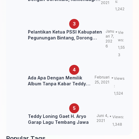
s:
2021
itu Belum Final.
1,242
Janu
Pelantikan Ketua PSSI Kabupaten
Vie
ari 7,
Pegunungan Bintang, Dorong
ws:
202
Kebangkitan Sepak Bola Papua
6
1,55
Pegunungan
3
Februari
Ada Apa Dengan Memilik
Views
25, 2021
Album Tanpa Kabar Teddy
:
Loning?
1,524
Juni 4,
Teddy Loning Gaet H. Aryo
Views:
2021
Garap Lagu Tembang Jawa
1,348
Popular Tags