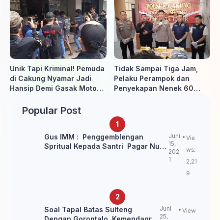
ke-81 RI, Warga Binaan
Diminta Penyidik dan Tidak
Antusias Ikuti Berbagai
perlu takut
Perlombaan
Unik Tapi Kriminal! Pemuda
Tidak Sampai Tiga Jam,
di Cakung Nyamar Jadi
Pelaku Perampok dan
Hansip Demi Gasak Motor
Penyekapan Nenek 60
Warga
Tahun Ditangkap Polisi
Popular Post
Juni
Gus IMM : Penggemblengan
Vie
15,
Spritual Kepada Santri Pagar Nusa
ws:
202
Untuk Jaga Marwah Kyai dan
1
2,21
Ulama NU
9
Juni
Soal Tapal Batas Sulteng
View
25,
Dengan Gorontalo, Kemendagri: