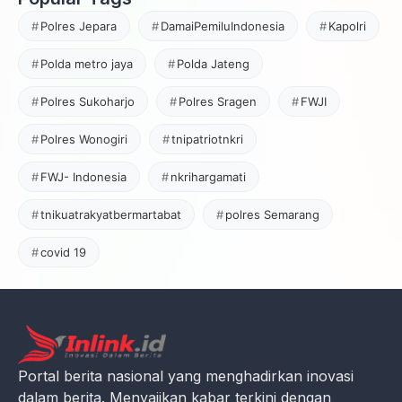
Polres Jepara
DamaiPemiluIndonesia
Kapolri
Polda metro jaya
Polda Jateng
Polres Sukoharjo
Polres Sragen
FWJI
Polres Wonogiri
tnipatriotnkri
FWJ- Indonesia
nkrihargamati
tnikuatrakyatbermartabat
polres Semarang
covid 19
Portal berita nasional yang menghadirkan inovasi
dalam berita. Menyajikan kabar terkini dengan