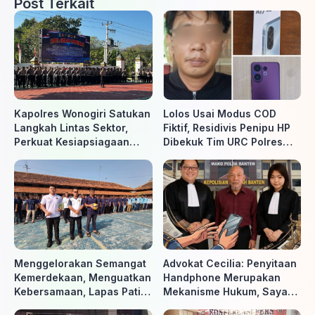
Post Terkait
Kapolres Wonogiri Satukan
Lolos Usai Modus COD
Langkah Lintas Sektor,
Fiktif, Residivis Penipu HP
Perkuat Kesiapsiagaan
Dibekuk Tim URC Polres
Hadapi Ancaman Karhutla
Sragen di Surakarta
Menggelorakan Semangat
Advokat Cecilia: Penyitaan
Kemerdekaan, Menguatkan
Handphone Merupakan
Kebersamaan, Lapas Pati
Mekanisme Hukum, Saya
Buka Pekan Olahraga HUT
Akan Kooperatif Apabila