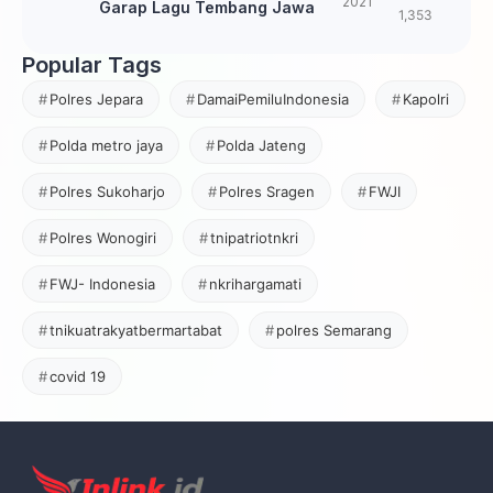
2021
Garap Lagu Tembang Jawa
1,353
Popular Tags
Polres Jepara
DamaiPemiluIndonesia
Kapolri
Polda metro jaya
Polda Jateng
Polres Sukoharjo
Polres Sragen
FWJI
Polres Wonogiri
tnipatriotnkri
FWJ- Indonesia
nkrihargamati
tnikuatrakyatbermartabat
polres Semarang
covid 19