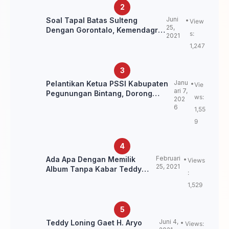
Juni
Soal Tapal Batas Sulteng
View
25,
Dengan Gorontalo, Kemendagri:
s:
2021
itu Belum Final.
1,247
Janu
Pelantikan Ketua PSSI Kabupaten
Vie
ari 7,
Pegunungan Bintang, Dorong
ws:
202
Kebangkitan Sepak Bola Papua
6
1,55
Pegunungan
9
Februari
Ada Apa Dengan Memilik
Views
25, 2021
Album Tanpa Kabar Teddy
:
Loning?
1,529
Juni 4,
Teddy Loning Gaet H. Aryo
Views: