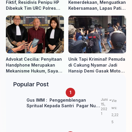
Fiktif, Residivis Penipu HP
Kemerdekaan, Menguatkan
Dibekuk Tim URC Polres
Kebersamaan, Lapas Pati
Sragen di Surakarta
Buka Pekan Olahraga HUT
ke-81 RI, Warga Binaan
Antusias Ikuti Berbagai
Perlombaan
Advokat Cecilia: Penyitaan
Unik Tapi Kriminal! Pemuda
Handphone Merupakan
di Cakung Nyamar Jadi
Mekanisme Hukum, Saya
Hansip Demi Gasak Motor
Akan Kooperatif Apabila
Warga
Diminta Penyidik dan Tidak
Popular Post
perlu takut
Juni
Gus IMM : Penggemblengan
Vie
15,
Spritual Kepada Santri Pagar Nusa
ws:
202
Untuk Jaga Marwah Kyai dan
1
2,22
Ulama NU
5