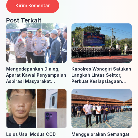
Post Terkait
Mengedepankan Dialog,
Kapolres Wonogiri Satukan
Aparat Kawal Penyampaian
Langkah Lintas Sektor,
Aspirasi Masyarakat
Perkuat Kesiapsiagaan
Penambang di Belitung
Hadapi Ancaman Karhutla
Timur
Lolos Usai Modus COD
Menggelorakan Semangat