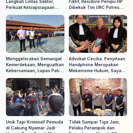
Langkah Lintas Sektor,
Fiktif, Residivis Penipu HP
Perkuat Kesiapsiagaan
Dibekuk Tim URC Polres
Hadapi Ancaman Karhutla
Sragen di Surakarta
Menggelorakan Semangat
Advokat Cecilia: Penyitaan
Kemerdekaan, Menguatkan
Handphone Merupakan
Kebersamaan, Lapas Pati
Mekanisme Hukum, Saya
Buka Pekan Olahraga HUT
Akan Kooperatif Apabila
ke-81 RI, Warga Binaan
Diminta Penyidik dan Tidak
Antusias Ikuti Berbagai
perlu takut
Perlombaan
Unik Tapi Kriminal! Pemuda
Tidak Sampai Tiga Jam,
di Cakung Nyamar Jadi
Pelaku Perampok dan