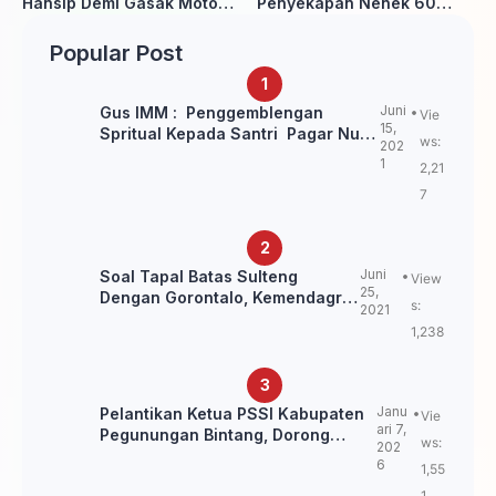
Hansip Demi Gasak Motor
Penyekapan Nenek 60
Warga
Tahun Ditangkap Polisi
Popular Post
Juni
Gus IMM : Penggemblengan
Vie
15,
Spritual Kepada Santri Pagar Nusa
ws:
202
Untuk Jaga Marwah Kyai dan
1
2,21
Ulama NU
7
Juni
Soal Tapal Batas Sulteng
View
25,
Dengan Gorontalo, Kemendagri:
s:
2021
itu Belum Final.
1,238
Janu
Pelantikan Ketua PSSI Kabupaten
Vie
ari 7,
Pegunungan Bintang, Dorong
ws:
202
Kebangkitan Sepak Bola Papua
6
1,55
Pegunungan
1