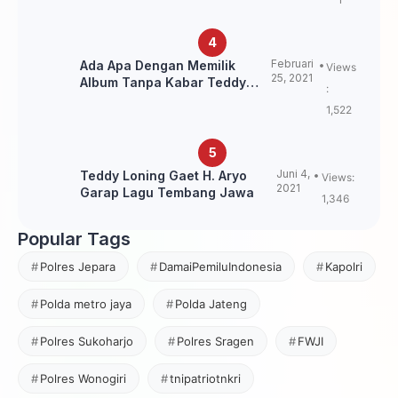
Februari
Ada Apa Dengan Memilik
Views
25, 2021
Album Tanpa Kabar Teddy
:
Loning?
1,522
Juni 4,
Teddy Loning Gaet H. Aryo
Views:
2021
Garap Lagu Tembang Jawa
1,346
Popular Tags
Polres Jepara
DamaiPemiluIndonesia
Kapolri
Polda metro jaya
Polda Jateng
Polres Sukoharjo
Polres Sragen
FWJI
Polres Wonogiri
tnipatriotnkri