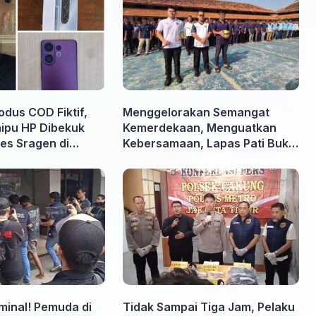
odus COD Fiktif,
Menggelorakan Semangat
nipu HP Dibekuk
Kemerdekaan, Menguatkan
es Sragen di
Kebersamaan, Lapas Pati Buka
Pekan Olahraga HUT ke-81 RI,
Warga Binaan Antusias Ikuti
Berbagai Perlombaan
iminal! Pemuda di
Tidak Sampai Tiga Jam, Pelaku