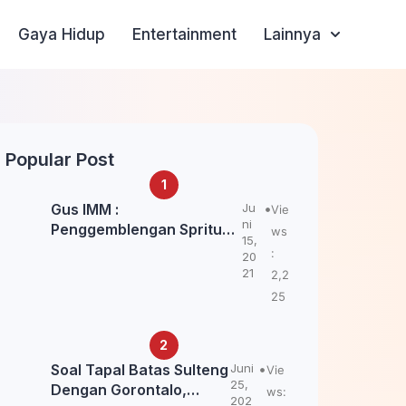
Gaya Hidup
Entertainment
Lainnya
Popular Post
Gus IMM :
Ju
Vie
ni
Penggemblengan Spritual
ws
15,
Kepada Santri Pagar Nusa
:
20
Untuk Jaga Marwah Kyai
21
2,2
dan Ulama NU
25
Soal Tapal Batas Sulteng
Juni
Vie
25,
Dengan Gorontalo,
ws:
202