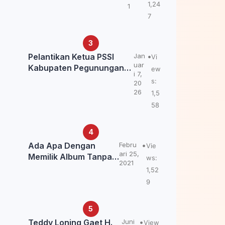
Kemendagri: itu Belum
1,24
1
Final.
7
Pelantikan Ketua PSSI
Jan
Vi
uar
Kabupaten Pegunungan
ew
i 7,
Bintang, Dorong
s:
20
Kebangkitan Sepak Bola
26
1,5
Papua Pegunungan
58
Ada Apa Dengan
Febru
Vie
ari 25,
Memilik Album Tanpa
ws:
2021
Kabar Teddy Loning?
1,52
9
Teddy Loning Gaet H.
Juni
View