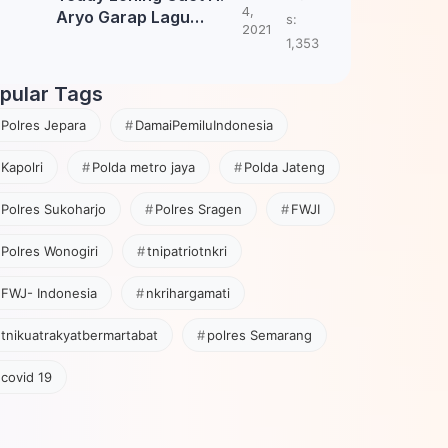
4,
Aryo Garap Lagu
s:
2021
Tembang Jawa
1,353
pular Tags
Polres Jepara
DamaiPemiluIndonesia
Kapolri
Polda metro jaya
Polda Jateng
Polres Sukoharjo
Polres Sragen
FWJI
Polres Wonogiri
tnipatriotnkri
FWJ- Indonesia
nkrihargamati
tnikuatrakyatbermartabat
polres Semarang
covid 19