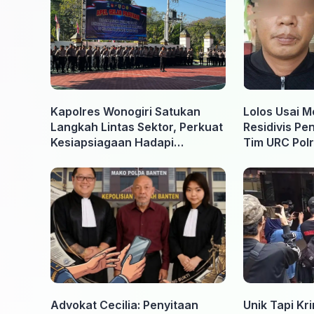
Kapolres Wonogiri Satukan
Lolos Usai M
Langkah Lintas Sektor, Perkuat
Residivis Pe
Kesiapsiagaan Hadapi
Tim URC Polr
Ancaman Karhutla
Surakarta
Advokat Cecilia: Penyitaan
Unik Tapi Kr