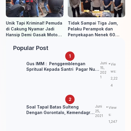
Unik Tapi Kriminal! Pemuda
Tidak Sampai Tiga Jam,
di Cakung Nyamar Jadi
Pelaku Perampok dan
Hansip Demi Gasak Motor
Penyekapan Nenek 60
Warga
Tahun Ditangkap Polisi
Popular Post
Juni
Gus IMM : Penggemblengan
Vie
15,
Spritual Kepada Santri Pagar Nusa
ws:
202
Untuk Jaga Marwah Kyai dan
1
2,22
Ulama NU
4
Juni
Soal Tapal Batas Sulteng
View
25,
Dengan Gorontalo, Kemendagri:
s:
2021
itu Belum Final.
1,247