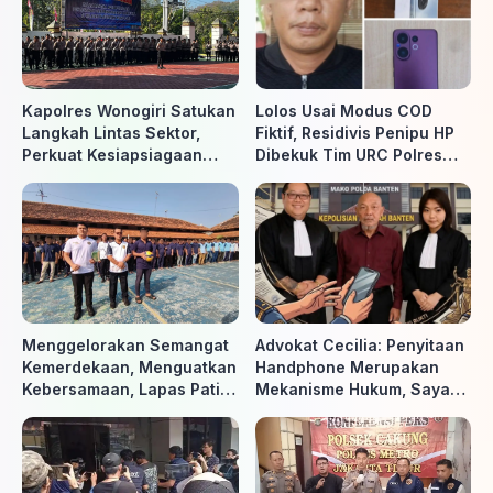
Kapolres Wonogiri Satukan
Lolos Usai Modus COD
Langkah Lintas Sektor,
Fiktif, Residivis Penipu HP
Perkuat Kesiapsiagaan
Dibekuk Tim URC Polres
Hadapi Ancaman Karhutla
Sragen di Surakarta
Menggelorakan Semangat
Advokat Cecilia: Penyitaan
Kemerdekaan, Menguatkan
Handphone Merupakan
Kebersamaan, Lapas Pati
Mekanisme Hukum, Saya
Buka Pekan Olahraga HUT
Akan Kooperatif Apabila
ke-81 RI, Warga Binaan
Diminta Penyidik dan Tidak
Antusias Ikuti Berbagai
perlu takut
Perlombaan