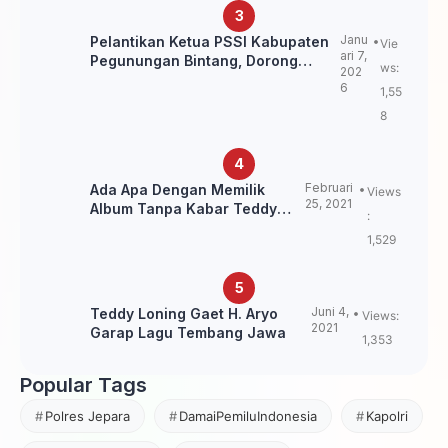
Janu
Pelantikan Ketua PSSI Kabupaten
Vie
ari 7,
Pegunungan Bintang, Dorong
ws:
202
Kebangkitan Sepak Bola Papua
6
1,55
Pegunungan
8
Februari
Ada Apa Dengan Memilik
Views
25, 2021
Album Tanpa Kabar Teddy
:
Loning?
1,529
Juni 4,
Teddy Loning Gaet H. Aryo
Views:
2021
Garap Lagu Tembang Jawa
1,353
Popular Tags
Polres Jepara
DamaiPemiluIndonesia
Kapolri