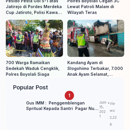
Pesido Pesta Gol 5-1 atas
Polres Boyolali Cegah 3C
Jatirejo di Pordes Merdeka
Lewat Patroli Malam di
Cup Jatiroto, Polisi Kawal
Wilayah Teras
Pertandingan hingga Usai
700 Warga Ramaikan
Kandang Ayam di
Sedekah Waduk Cengklik,
Slogohimo Terbakar, 7.000
Polres Boyolali Siaga
Anak Ayam Selamat,
Kerugian Ditaksir Rp700
Juta
Popular Post
Juni
Gus IMM : Penggemblengan
Vie
15,
Spritual Kepada Santri Pagar Nusa
ws:
202
Untuk Jaga Marwah Kyai dan
1
2,22
Ulama NU
8