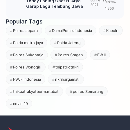
Juni 4,
Teddy Loning Gaet H. Aryo
Views:
2021
Garap Lagu Tembang Jawa
1,356
Popular Tags
Polres Jepara
DamaiPemiluIndonesia
Kapolri
Polda metro jaya
Polda Jateng
Polres Sukoharjo
Polres Sragen
FWJI
Polres Wonogiri
tnipatriotnkri
FWJ- Indonesia
nkrihargamati
tnikuatrakyatbermartabat
polres Semarang
covid 19