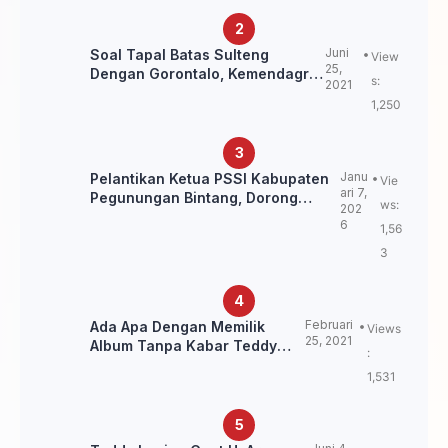
Juni
Soal Tapal Batas Sulteng
View
25,
Dengan Gorontalo, Kemendagri:
s:
2021
itu Belum Final.
1,250
Janu
Pelantikan Ketua PSSI Kabupaten
Vie
ari 7,
Pegunungan Bintang, Dorong
ws:
202
Kebangkitan Sepak Bola Papua
6
1,56
Pegunungan
3
Februari
Ada Apa Dengan Memilik
Views
25, 2021
Album Tanpa Kabar Teddy
:
Loning?
1,531