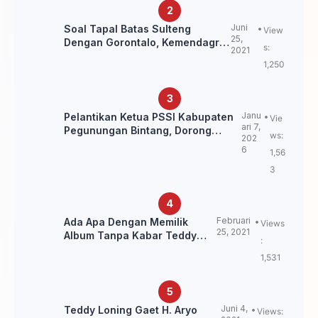
Juni
Soal Tapal Batas Sulteng
View
25,
Dengan Gorontalo, Kemendagri:
s:
2021
itu Belum Final.
1,250
Janu
Pelantikan Ketua PSSI Kabupaten
Vie
ari 7,
Pegunungan Bintang, Dorong
ws:
202
Kebangkitan Sepak Bola Papua
6
1,56
Pegunungan
3
Februari
Ada Apa Dengan Memilik
Views
25, 2021
Album Tanpa Kabar Teddy
:
Loning?
1,531
Juni 4,
Teddy Loning Gaet H. Aryo
Views: