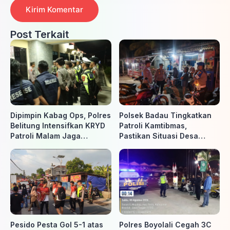
Post Terkait
Dipimpin Kabag Ops, Polres
Polsek Badau Tingkatkan
Belitung Intensifkan KRYD
Patroli Kamtibmas,
Patroli Malam Jaga
Pastikan Situasi Desa
Kamtibmas
Tetap Aman dan Kondusif
Pesido Pesta Gol 5-1 atas
Polres Boyolali Cegah 3C