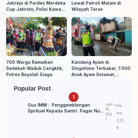
Jatirejo di Pordes Merdeka
Lewat Patroli Malam di
Cup Jatiroto, Polisi Kawal
Wilayah Teras
Pertandingan hingga Usai
700 Warga Ramaikan
Kandang Ayam di
Sedekah Waduk Cengklik,
Slogohimo Terbakar, 7.000
Polres Boyolali Siaga
Anak Ayam Selamat,
Kerugian Ditaksir Rp700
Juta
Popular Post
Juni
Gus IMM : Penggemblengan
Vie
15,
Spritual Kepada Santri Pagar Nusa
ws:
202
Untuk Jaga Marwah Kyai dan
1
2,22
Ulama NU
8