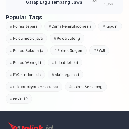
2021
Garap Lagu Tembang Jawa
1,356
Popular Tags
Polres Jepara
DamaiPemiluIndonesia
Kapolri
Polda metro jaya
Polda Jateng
Polres Sukoharjo
Polres Sragen
FWJI
Polres Wonogiri
tnipatriotnkri
FWJ- Indonesia
nkrihargamati
tnikuatrakyatbermartabat
polres Semarang
covid 19