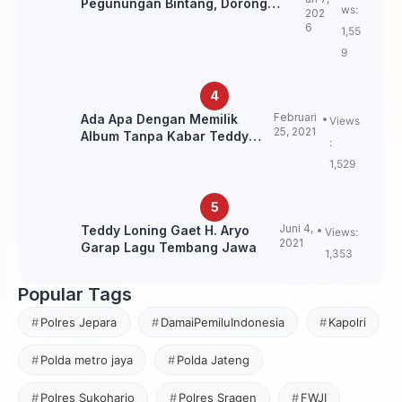
Pegunungan Bintang, Dorong
ws:
202
Kebangkitan Sepak Bola Papua
6
1,55
Pegunungan
9
Februari
Ada Apa Dengan Memilik
Views
25, 2021
Album Tanpa Kabar Teddy
:
Loning?
1,529
Juni 4,
Teddy Loning Gaet H. Aryo
Views:
2021
Garap Lagu Tembang Jawa
1,353
Popular Tags
Polres Jepara
DamaiPemiluIndonesia
Kapolri
Polda metro jaya
Polda Jateng
Polres Sukoharjo
Polres Sragen
FWJI