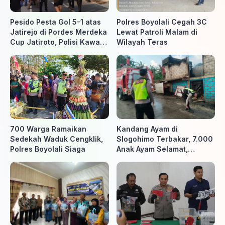
Pesido Pesta Gol 5-1 atas
Polres Boyolali Cegah 3C
Jatirejo di Pordes Merdeka
Lewat Patroli Malam di
Cup Jatiroto, Polisi Kawal
Wilayah Teras
Pertandingan hingga Usai
700 Warga Ramaikan
Kandang Ayam di
Sedekah Waduk Cengklik,
Slogohimo Terbakar, 7.000
Polres Boyolali Siaga
Anak Ayam Selamat,
Kerugian Ditaksir Rp700
Juta