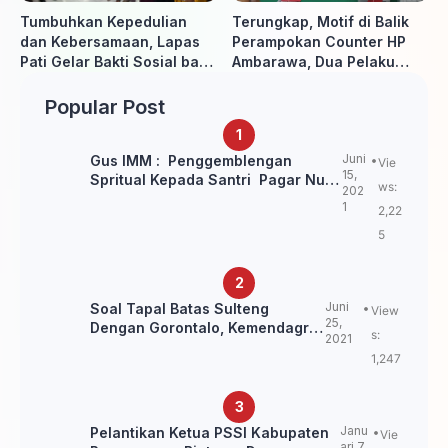
Tumbuhkan Kepedulian
Terungkap, Motif di Balik
dan Kebersamaan, Lapas
Perampokan Counter HP
Pati Gelar Bakti Sosial bagi
Ambarawa, Dua Pelaku
Keluarga Warga Binaan
Habisi Pemilik Toko dan
Bawa puluhan HP
Popular Post
Juni
Gus IMM : Penggemblengan
Vie
15,
Spritual Kepada Santri Pagar Nusa
ws:
202
Untuk Jaga Marwah Kyai dan
1
2,22
Ulama NU
5
Juni
Soal Tapal Batas Sulteng
View
25,
Dengan Gorontalo, Kemendagri:
s:
2021
itu Belum Final.
1,247
Janu
Pelantikan Ketua PSSI Kabupaten
Vie
ari 7,