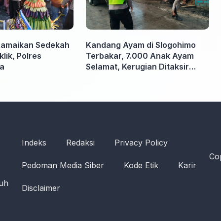
Ramaikan Sedekah
Kandang Ayam di Slogohimo
ik, Polres
Terbakar, 7.000 Anak Ayam
ga
Selamat, Kerugian Ditaksir
Rp700 Juta
Indeks
Redaksi
Privacy Policy
Cop
Pedoman Media Siber
Kode Etik
Karir
ruh
Disclaimer