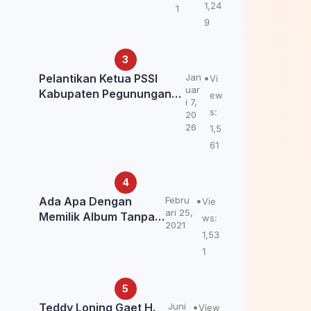
Kemendagri: itu Belum
1,24
1
Final.
9
Pelantikan Ketua PSSI
Jan
Vi
uar
Kabupaten Pegunungan
ew
i 7,
Bintang, Dorong
s:
20
Kebangkitan Sepak Bola
26
1,5
Papua Pegunungan
61
Ada Apa Dengan
Febru
Vie
ari 25,
Memilik Album Tanpa
ws:
2021
Kabar Teddy Loning?
1,53
1
Teddy Loning Gaet H.
Juni
View