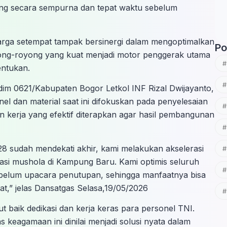
g secara sempurna dan tepat waktu sebelum
rga setempat tampak bersinergi dalam mengoptimalkan
Po
otong-royong yang kuat menjadi motor penggerak utama
entukan.
m 0621/Kabupaten Bogor Letkol INF Rizal Dwijayanto,
el dan material saat ini difokuskan pada penyelesaian
n kerja yang efektif diterapkan agar hasil pembangunan
 sudah mendekati akhir, kami melakukan akselerasi
vasi mushola di Kampung Baru. Kami optimis seluruh
 sebelum upacara penutupan, sehingga manfaatnya bisa
t,” jelas Dansatgas Selasa,19/05/2026
 baik dedikasi dan kerja keras para personel TNI.
 keagamaan ini dinilai menjadi solusi nyata dalam