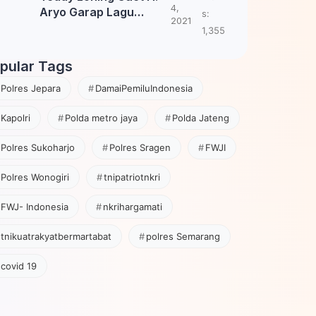
4,
Aryo Garap Lagu
s:
2021
Tembang Jawa
1,355
pular Tags
Polres Jepara
DamaiPemiluIndonesia
Kapolri
Polda metro jaya
Polda Jateng
Polres Sukoharjo
Polres Sragen
FWJI
Polres Wonogiri
tnipatriotnkri
FWJ- Indonesia
nkrihargamati
tnikuatrakyatbermartabat
polres Semarang
covid 19