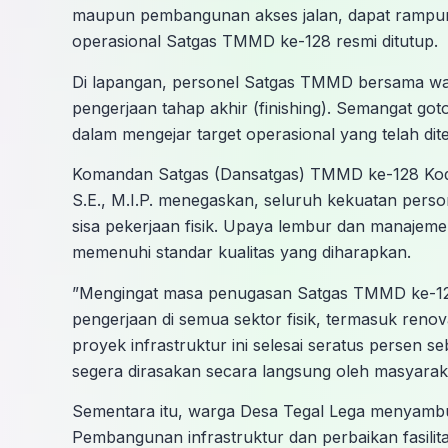
maupun pembangunan akses jalan, dapat rampun
operasional Satgas TMMD ke-128 resmi ditutup.
​Di lapangan, personel Satgas TMMD bersama wa
pengerjaan tahap akhir (finishing). Semangat g
dalam mengejar target operasional yang telah dit
​Komandan Satgas (Dansatgas) TMMD ke-128 Kodi
S.E., M.I.P. menegaskan, seluruh kekuatan person
sisa pekerjaan fisik. Upaya lembur dan manajeme
memenuhi standar kualitas yang diharapkan.
​”Mengingat masa penugasan Satgas TMMD ke-128
pengerjaan di semua sektor fisik, termasuk reno
proyek infrastruktur ini selesai seratus persen
segera dirasakan secara langsung oleh masyaraka
​Sementara itu, warga Desa Tegal Lega menyambut
Pembangunan infrastruktur dan perbaikan fasilitas