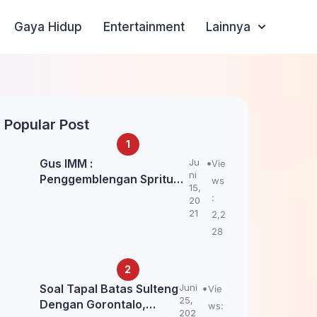
Gaya Hidup
Entertainment
Lainnya
Popular Post
Gus IMM :
Ju
Vie
ni
Penggemblengan Spritual
ws
15,
Kepada Santri Pagar Nusa
:
20
Untuk Jaga Marwah Kyai
21
2,2
dan Ulama NU
28
Soal Tapal Batas Sulteng
Juni
Vie
25,
Dengan Gorontalo,
ws:
202