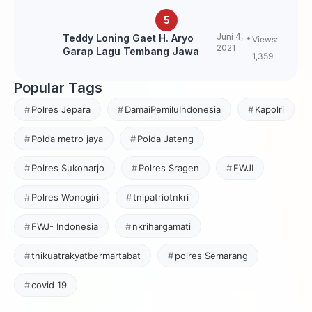
Juni 4,
Teddy Loning Gaet H. Aryo
Views:
2021
Garap Lagu Tembang Jawa
1,359
Popular Tags
Polres Jepara
DamaiPemiluIndonesia
Kapolri
Polda metro jaya
Polda Jateng
Polres Sukoharjo
Polres Sragen
FWJI
Polres Wonogiri
tnipatriotnkri
FWJ- Indonesia
nkrihargamati
tnikuatrakyatbermartabat
polres Semarang
covid 19