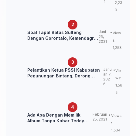
1
2,23
Ulama NU
0
Juni
Soal Tapal Batas Sulteng
View
25,
Dengan Gorontalo, Kemendagri:
s:
2021
itu Belum Final.
1,253
Janu
Pelantikan Ketua PSSI Kabupaten
Vie
ari 7,
Pegunungan Bintang, Dorong
ws:
202
Kebangkitan Sepak Bola Papua
6
1,56
Pegunungan
5
Februari
Ada Apa Dengan Memilik
Views
25, 2021
Album Tanpa Kabar Teddy
:
Loning?
1,534