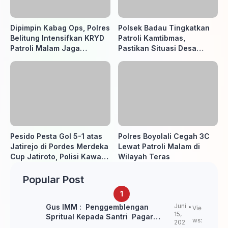
Dipimpin Kabag Ops, Polres
Polsek Badau Tingkatkan
Belitung Intensifkan KRYD
Patroli Kamtibmas,
Patroli Malam Jaga
Pastikan Situasi Desa
Kamtibmas
Tetap Aman dan Kondusif
Pesido Pesta Gol 5-1 atas
Polres Boyolali Cegah 3C
Jatirejo di Pordes Merdeka
Lewat Patroli Malam di
Cup Jatiroto, Polisi Kawal
Wilayah Teras
Pertandingan hingga Usai
Popular Post
Juni
Gus IMM : Penggemblengan
Vie
15,
Spritual Kepada Santri Pagar
ws:
202
Nusa Untuk Jaga Marwah Kyai dan