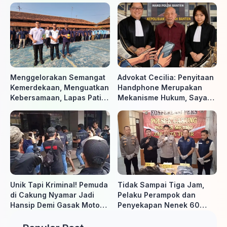
Menggelorakan Semangat
Advokat Cecilia: Penyitaan
Kemerdekaan, Menguatkan
Handphone Merupakan
Kebersamaan, Lapas Pati
Mekanisme Hukum, Saya
Buka Pekan Olahraga HUT
Akan Kooperatif Apabila
ke-81 RI, Warga Binaan
Diminta Penyidik dan Tidak
Antusias Ikuti Berbagai
perlu takut
Perlombaan
Unik Tapi Kriminal! Pemuda
Tidak Sampai Tiga Jam,
di Cakung Nyamar Jadi
Pelaku Perampok dan
Hansip Demi Gasak Motor
Penyekapan Nenek 60
Warga
Tahun Ditangkap Polisi