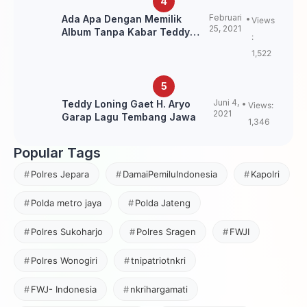
Februari
Ada Apa Dengan Memilik
Views
25, 2021
Album Tanpa Kabar Teddy
:
Loning?
1,522
Juni 4,
Teddy Loning Gaet H. Aryo
Views:
2021
Garap Lagu Tembang Jawa
1,346
Popular Tags
Polres Jepara
DamaiPemiluIndonesia
Kapolri
Polda metro jaya
Polda Jateng
Polres Sukoharjo
Polres Sragen
FWJI
Polres Wonogiri
tnipatriotnkri
FWJ- Indonesia
nkrihargamati