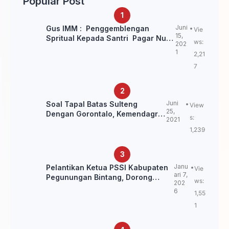
Popular Post
Juni
Gus IMM : Penggemblengan
Vie
15,
Spritual Kepada Santri Pagar Nusa
ws:
202
Untuk Jaga Marwah Kyai dan
1
2,21
Ulama NU
7
Juni
Soal Tapal Batas Sulteng
View
25,
Dengan Gorontalo, Kemendagri:
s:
2021
itu Belum Final.
1,239
Janu
Pelantikan Ketua PSSI Kabupaten
Vie
ari 7,
Pegunungan Bintang, Dorong
ws:
202
Kebangkitan Sepak Bola Papua
6
1,55
Pegunungan
1