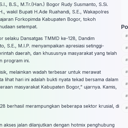
I., B.S., M.Tr.(Han.) Bogor Rudy Susmanto, S.Si.
, wakil Bupati H.Ade Ruahandi, S.E., Wakapolres
a jajaran Forkopimda Kabupaten Bogor, tokoh
Po
emudaan setempat.
or selaku Dansatgas TMMD ke-128, Dandim
, S.E., M.I.P. menyampaikan apresiasi setinggi-
emerintah daerah, dan khususnya masyarakat yang telah
 program ini.
ik, melainkan wadah terbesar untuk merawat
 lihat hari ini adalah bukti nyata tekad bersama dalam
teraan masyarakat Kabupaten Bogor,” ujarnya. Kamis,
128 berhasil merampungkan beberapa sektor krusial, di
n akses jalan dilanjutkan dengan hotmix penghubung