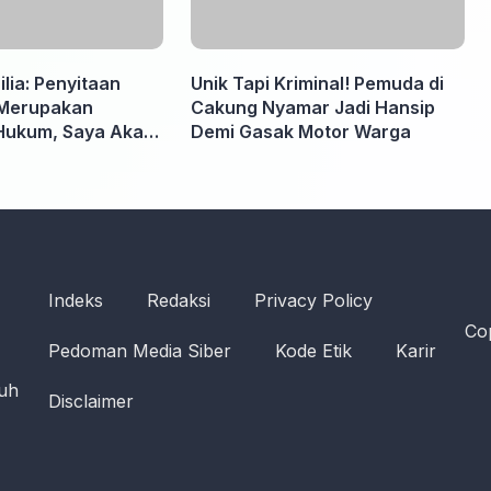
lia: Penyitaan
Unik Tapi Kriminal! Pemuda di
Merupakan
Cakung Nyamar Jadi Hansip
Hukum, Saya Akan
Demi Gasak Motor Warga
pabila Diminta
 Tidak perlu takut
Indeks
Redaksi
Privacy Policy
Cop
Pedoman Media Siber
Kode Etik
Karir
ruh
Disclaimer