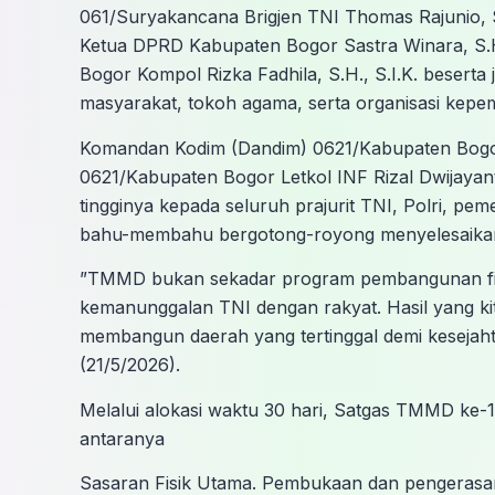
061/Suryakancana Brigjen TNI Thomas Rajunio, S.
Ketua DPRD Kabupaten Bogor Sastra Winara, S.H.
Bogor Kompol Rizka Fadhila, S.H., S.I.K. besert
masyarakat, tokoh agama, serta organisasi kep
​Komandan Kodim (Dandim) 0621/Kabupaten Bog
0621/Kabupaten Bogor Letkol INF Rizal Dwijayanto
tingginya kepada seluruh prajurit TNI, Polri, p
bahu-membahu bergotong-royong menyelesaikan
​”TMMD bukan sekadar program pembangunan fis
kemanunggalan TNI dengan rakyat. Hasil yang kita
membangun daerah yang tertinggal demi kesejah
(21/5/2026).
​Melalui alokasi waktu 30 hari, Satgas TMMD ke-
antaranya
​Sasaran Fisik Utama. Pembukaan dan pengerasa