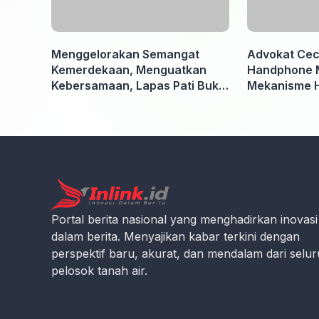
Menggelorakan Semangat
Advokat Ceci
Kemerdekaan, Menguatkan
Handphone 
Kebersamaan, Lapas Pati Buka
Mekanisme 
Pekan Olahraga HUT ke-81 RI,
Kooperatif A
Warga Binaan Antusias Ikuti
Penyidik dan
Berbagai Perlombaan
Portal berita nasional yang menghadirkan inovasi
dalam berita. Menyajikan kabar terkini dengan
perspektif baru, akurat, dan mendalam dari selu
pelosok tanah air.