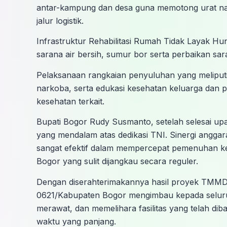
antar-kampung dan desa guna memotong urat na
jalur logistik.
​Infrastruktur Rehabilitasi Rumah Tidak Layak Hu
sarana air bersih, sumur bor serta perbaikan sa
​Pelaksanaan rangkaian penyuluhan yang melip
narkoba, serta edukasi kesehatan keluarga dan 
kesehatan terkait.
Bupati Bogor Rudy Susmanto, setelah selesai u
yang mendalam atas dedikasi TNI. Sinergi anggar
sangat efektif dalam mempercepat pemenuhan ke
Bogor yang sulit dijangkau secara reguler.
​Dengan diserahterimakannya hasil proyek TMMD
0621/Kabupaten Bogor mengimbau kepada selur
merawat, dan memelihara fasilitas yang telah d
waktu yang panjang.