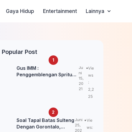
Gaya Hidup
Entertainment
Lainnya
Popular Post
Gus IMM :
Ju
Vie
ni
Penggemblengan Spritual
ws
15,
Kepada Santri Pagar Nusa
:
20
Untuk Jaga Marwah Kyai
21
2,2
dan Ulama NU
25
Soal Tapal Batas Sulteng
Juni
Vie
25,
Dengan Gorontalo,
ws:
202