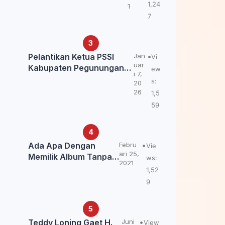
Kemendagri: itu Belum
1,24
1
Final.
7
Pelantikan Ketua PSSI
Jan
Vi
uar
Kabupaten Pegunungan
ew
i 7,
Bintang, Dorong
s:
20
Kebangkitan Sepak Bola
26
1,5
Papua Pegunungan
59
Ada Apa Dengan
Febru
Vie
ari 25,
Memilik Album Tanpa
ws:
2021
Kabar Teddy Loning?
1,52
9
Teddy Loning Gaet H.
Juni
View