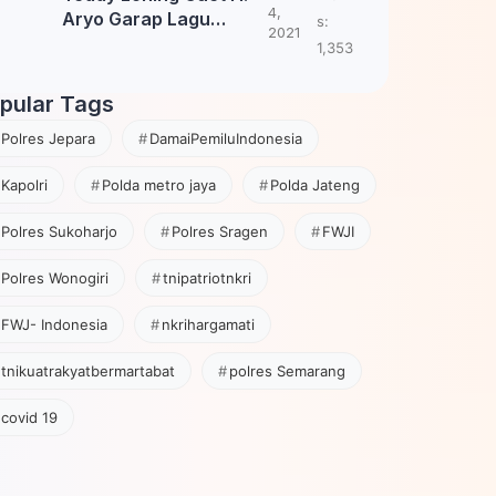
4,
Aryo Garap Lagu
s:
2021
Tembang Jawa
1,353
pular Tags
Polres Jepara
DamaiPemiluIndonesia
Kapolri
Polda metro jaya
Polda Jateng
Polres Sukoharjo
Polres Sragen
FWJI
Polres Wonogiri
tnipatriotnkri
FWJ- Indonesia
nkrihargamati
tnikuatrakyatbermartabat
polres Semarang
covid 19