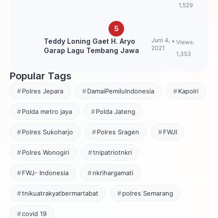
1,529
Juni 4,
Teddy Loning Gaet H. Aryo
Views:
2021
Garap Lagu Tembang Jawa
1,353
Popular Tags
Polres Jepara
DamaiPemiluIndonesia
Kapolri
Polda metro jaya
Polda Jateng
Polres Sukoharjo
Polres Sragen
FWJI
Polres Wonogiri
tnipatriotnkri
FWJ- Indonesia
nkrihargamati
tnikuatrakyatbermartabat
polres Semarang
covid 19