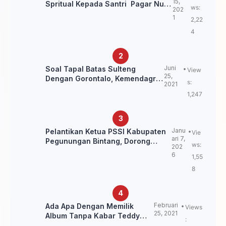
15,
Spritual Kepada Santri Pagar Nusa
ws:
202
Untuk Jaga Marwah Kyai dan
1
2,22
Ulama NU
4
Juni
Soal Tapal Batas Sulteng
View
25,
Dengan Gorontalo, Kemendagri:
s:
2021
itu Belum Final.
1,247
Janu
Pelantikan Ketua PSSI Kabupaten
Vie
ari 7,
Pegunungan Bintang, Dorong
ws:
202
Kebangkitan Sepak Bola Papua
6
1,55
Pegunungan
8
Februari
Ada Apa Dengan Memilik
Views
25, 2021
Album Tanpa Kabar Teddy
:
Loning?