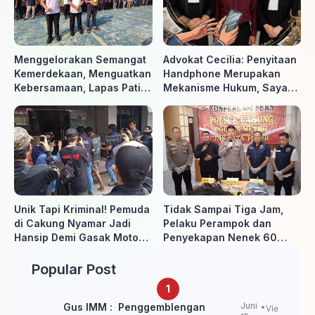
Menggelorakan Semangat
Advokat Cecilia: Penyitaan
Kemerdekaan, Menguatkan
Handphone Merupakan
Kebersamaan, Lapas Pati
Mekanisme Hukum, Saya
Buka Pekan Olahraga HUT
Akan Kooperatif Apabila
ke-81 RI, Warga Binaan
Diminta Penyidik dan Tidak
Antusias Ikuti Berbagai
perlu takut
Perlombaan
Unik Tapi Kriminal! Pemuda
Tidak Sampai Tiga Jam,
di Cakung Nyamar Jadi
Pelaku Perampok dan
Hansip Demi Gasak Motor
Penyekapan Nenek 60
Warga
Tahun Ditangkap Polisi
Popular Post
Juni
Gus IMM : Penggemblengan
Vie