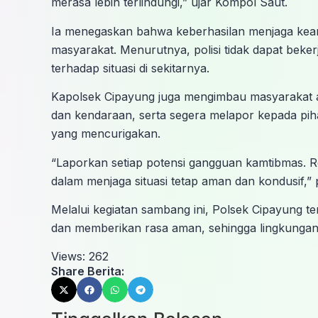
merasa lebih terlindungi,” ujar Kompol Saut.
Ia menegaskan bahwa keberhasilan menjaga keam
masyarakat. Menurutnya, polisi tidak dapat beke
terhadap situasi di sekitarnya.
Kapolsek Cipayung juga mengimbau masyarakat a
dan kendaraan, serta segera melapor kepada piha
yang mencurigakan.
“Laporkan setiap potensi gangguan kamtibmas. 
dalam menjaga situasi tetap aman dan kondusif,”
Melalui kegiatan sambang ini, Polsek Cipayung 
dan memberikan rasa aman, sehingga lingkungan
Views:
262
Share Berita: