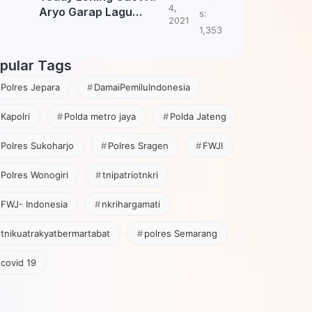
4,
Aryo Garap Lagu
s:
2021
Tembang Jawa
1,353
pular Tags
Polres Jepara
DamaiPemiluIndonesia
Kapolri
Polda metro jaya
Polda Jateng
Polres Sukoharjo
Polres Sragen
FWJI
Polres Wonogiri
tnipatriotnkri
FWJ- Indonesia
nkrihargamati
tnikuatrakyatbermartabat
polres Semarang
covid 19