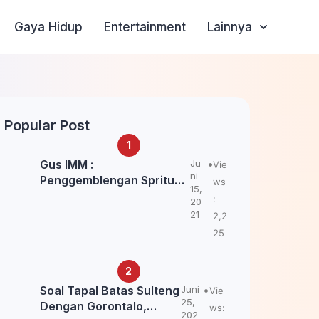
Gaya Hidup
Entertainment
Lainnya
Popular Post
Gus IMM :
Ju
Vie
ni
Penggemblengan Spritual
ws
15,
Kepada Santri Pagar Nusa
:
20
Untuk Jaga Marwah Kyai
21
2,2
dan Ulama NU
25
Soal Tapal Batas Sulteng
Juni
Vie
25,
Dengan Gorontalo,
ws:
202