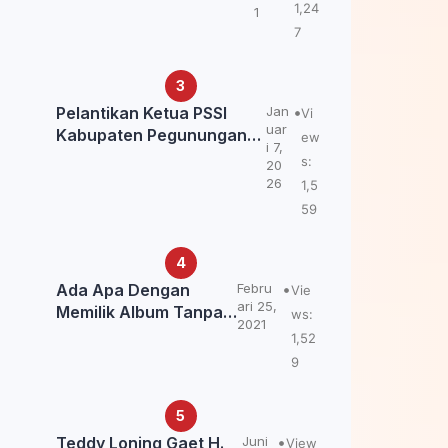
Kemendagri: itu Belum
1,24
1
Final.
7
Pelantikan Ketua PSSI
Jan
Vi
uar
Kabupaten Pegunungan
ew
i 7,
Bintang, Dorong
s:
20
Kebangkitan Sepak Bola
26
1,5
Papua Pegunungan
59
Ada Apa Dengan
Febru
Vie
ari 25,
Memilik Album Tanpa
ws:
2021
Kabar Teddy Loning?
1,52
9
Teddy Loning Gaet H.
Juni
View