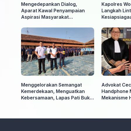
Mengedepankan Dialog,
Kapolres Wo
Aparat Kawal Penyampaian
Langkah Lint
Aspirasi Masyarakat
Kesiapsiaga
Penambang di Belitung Timur
Ancaman Ka
Menggelorakan Semangat
Advokat Ceci
Kemerdekaan, Menguatkan
Handphone 
Kebersamaan, Lapas Pati Buka
Mekanisme 
Pekan Olahraga HUT ke-81 RI,
Kooperatif A
Warga Binaan Antusias Ikuti
Penyidik dan
Berbagai Perlombaan