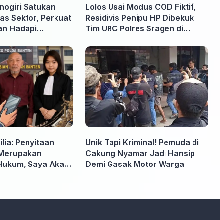
nogiri Satukan
Lolos Usai Modus COD Fiktif,
as Sektor, Perkuat
Residivis Penipu HP Dibekuk
an Hadapi
Tim URC Polres Sragen di
rhutla
Surakarta
lia: Penyitaan
Unik Tapi Kriminal! Pemuda di
Merupakan
Cakung Nyamar Jadi Hansip
Hukum, Saya Akan
Demi Gasak Motor Warga
pabila Diminta
 Tidak perlu takut