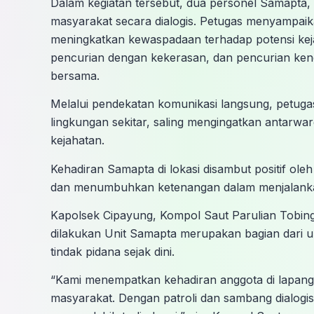
Dalam kegiatan tersebut, dua personel Samapta,
masyarakat secara dialogis. Petugas menyampai
meningkatkan kewaspadaan terhadap potensi kej
pencurian dengan kekerasan, dan pencurian ken
bersama.
Melalui pendekatan komunikasi langsung, petuga
lingkungan sekitar, saling mengingatkan antarwa
kejahatan.
Kehadiran Samapta di lokasi disambut positif ol
dan menumbuhkan ketenangan dalam menjalankan 
Kapolsek Cipayung, Kompol Saut Parulian Tobi
dilakukan Unit Samapta merupakan bagian dari up
tindak pidana sejak dini.
“Kami menempatkan kehadiran anggota di lapang
masyarakat. Dengan patroli dan sambang dialogi