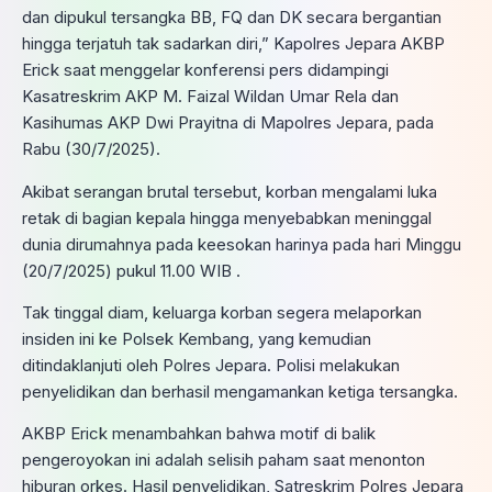
dan dipukul tersangka BB, FQ dan DK secara bergantian
hingga terjatuh tak sadarkan diri,” Kapolres Jepara AKBP
Erick saat menggelar konferensi pers didampingi
Kasatreskrim AKP M. Faizal Wildan Umar Rela dan
Kasihumas AKP Dwi Prayitna di Mapolres Jepara, pada
Rabu (30/7/2025).
Akibat serangan brutal tersebut, korban mengalami luka
retak di bagian kepala hingga menyebabkan meninggal
dunia dirumahnya pada keesokan harinya pada hari Minggu
(20/7/2025) pukul 11.00 WIB .
Tak tinggal diam, keluarga korban segera melaporkan
insiden ini ke Polsek Kembang, yang kemudian
ditindaklanjuti oleh Polres Jepara. Polisi melakukan
penyelidikan dan berhasil mengamankan ketiga tersangka.
AKBP Erick menambahkan bahwa motif di balik
pengeroyokan ini adalah selisih paham saat menonton
hiburan orkes. Hasil penyelidikan, Satreskrim Polres Jepara