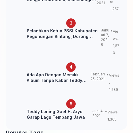
s:
2021
itu Belum Final.
1,257
Janu
Pelantikan Ketua PSSI Kabupaten
Vie
ari 7,
Pegunungan Bintang, Dorong
ws:
202
Kebangkitan Sepak Bola Papua
6
1,57
Pegunungan
0
Februari
Ada Apa Dengan Memilik
Views
25, 2021
Album Tanpa Kabar Teddy
:
Loning?
1,539
Juni 4,
Teddy Loning Gaet H. Aryo
Views:
2021
Garap Lagu Tembang Jawa
1,365
Popular Tags