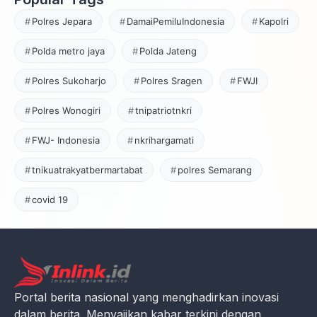
Polres Jepara
DamaiPemiluIndonesia
Kapolri
Polda metro jaya
Polda Jateng
Polres Sukoharjo
Polres Sragen
FWJI
Polres Wonogiri
tnipatriotnkri
FWJ- Indonesia
nkrihargamati
tnikuatrakyatbermartabat
polres Semarang
covid 19
Portal berita nasional yang menghadirkan inovasi
dalam berita. Menyajikan kabar terkini dengan