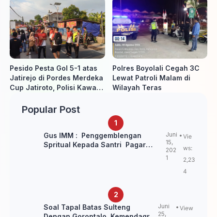
Pesido Pesta Gol 5-1 atas
Polres Boyolali Cegah 3C
Jatirejo di Pordes Merdeka
Lewat Patroli Malam di
Cup Jatiroto, Polisi Kawal
Wilayah Teras
Pertandingan hingga Usai
Popular Post
Juni
Gus IMM : Penggemblengan
Vie
15,
Spritual Kepada Santri Pagar
ws:
202
Nusa Untuk Jaga Marwah Kyai dan
1
2,23
Ulama NU
4
Juni
Soal Tapal Batas Sulteng
View
25,
Dengan Gorontalo, Kemendagri: