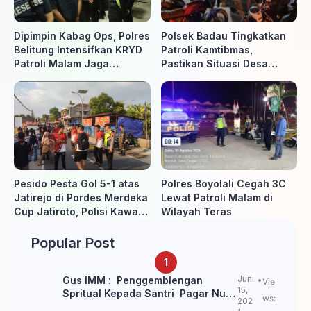
Dipimpin Kabag Ops, Polres
Polsek Badau Tingkatkan
Belitung Intensifkan KRYD
Patroli Kamtibmas,
Patroli Malam Jaga
Pastikan Situasi Desa
Kamtibmas
Tetap Aman dan Kondusif
Pesido Pesta Gol 5-1 atas
Polres Boyolali Cegah 3C
Jatirejo di Pordes Merdeka
Lewat Patroli Malam di
Cup Jatiroto, Polisi Kawal
Wilayah Teras
Pertandingan hingga Usai
Popular Post
Juni
Gus IMM : Penggemblengan
Vie
15,
Spritual Kepada Santri Pagar Nusa
ws:
202
Untuk Jaga Marwah Kyai dan