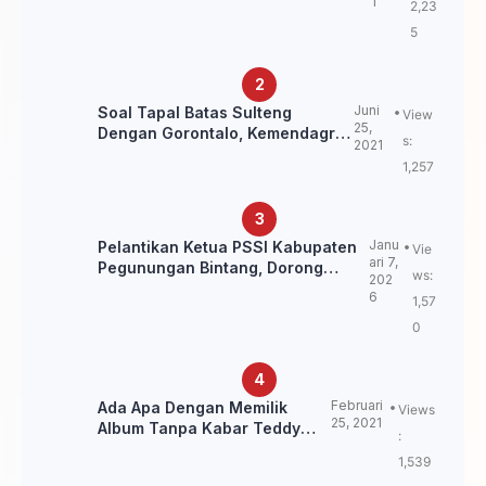
1
2,23
Ulama NU
5
Juni
Soal Tapal Batas Sulteng
View
25,
Dengan Gorontalo, Kemendagri:
s:
2021
itu Belum Final.
1,257
Janu
Pelantikan Ketua PSSI Kabupaten
Vie
ari 7,
Pegunungan Bintang, Dorong
ws:
202
Kebangkitan Sepak Bola Papua
6
1,57
Pegunungan
0
Februari
Ada Apa Dengan Memilik
Views
25, 2021
Album Tanpa Kabar Teddy
:
Loning?
1,539