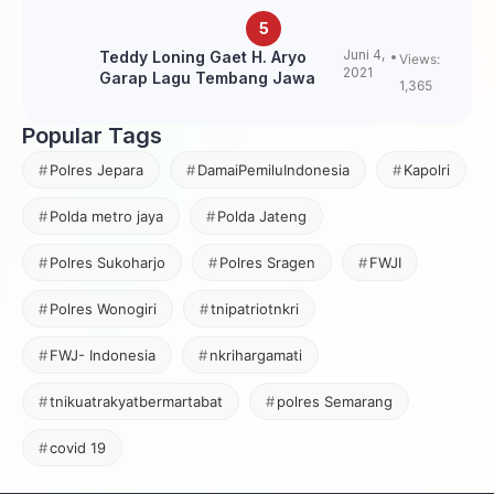
Juni 4,
Teddy Loning Gaet H. Aryo
Views:
2021
Garap Lagu Tembang Jawa
1,365
Popular Tags
Polres Jepara
DamaiPemiluIndonesia
Kapolri
Polda metro jaya
Polda Jateng
Polres Sukoharjo
Polres Sragen
FWJI
Polres Wonogiri
tnipatriotnkri
FWJ- Indonesia
nkrihargamati
tnikuatrakyatbermartabat
polres Semarang
covid 19