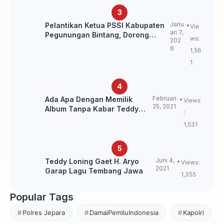
Janu
Pelantikan Ketua PSSI Kabupaten
Vie
ari 7,
Pegunungan Bintang, Dorong
ws:
202
Kebangkitan Sepak Bola Papua
6
1,56
Pegunungan
1
Februari
Ada Apa Dengan Memilik
Views
25, 2021
Album Tanpa Kabar Teddy
:
Loning?
1,531
Juni 4,
Teddy Loning Gaet H. Aryo
Views:
2021
Garap Lagu Tembang Jawa
1,355
Popular Tags
Polres Jepara
DamaiPemiluIndonesia
Kapolri