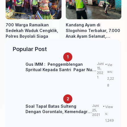
700 Warga Ramaikan
Kandang Ayam di
Sedekah Waduk Cengklik,
Slogohimo Terbakar, 7.000
Polres Boyolali Siaga
Anak Ayam Selamat,
Kerugian Ditaksir Rp700
Juta
Popular Post
Juni
Gus IMM : Penggemblengan
Vie
15,
Spritual Kepada Santri Pagar Nusa
ws:
202
Untuk Jaga Marwah Kyai dan
1
2,22
Ulama NU
8
Juni
Soal Tapal Batas Sulteng
View
25,
Dengan Gorontalo, Kemendagri:
s:
2021
itu Belum Final.
1,249