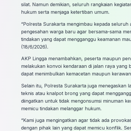
silat. Namun demikian, seluruh rangkaian kegiat
hukum serta menjaga ketertiban umum.
“Polresta Surakarta mengimbau kepada seluruh a
pengesahan warga baru agar bersama-sama menja
tindakan yang dapat mengganggu keamanan maupu
(18/6/2026).
AKP Lingga menambahkan, peserta maupun pend
melakukan konvoi kendaraan di jalan raya yang 
dapat menimbulkan kemacetan maupun kerawanan 
Selain itu, Polresta Surakarta juga menegaskan l
teknis atau knalpot brong yang dapat menggang
diingatkan untuk tidak mengonsumsi minuman ke
memicu tindakan melanggar hukum.
“Kami juga mengingatkan agar tidak ada provoka
dengan pihak lain yang dapat memicu konflik. S