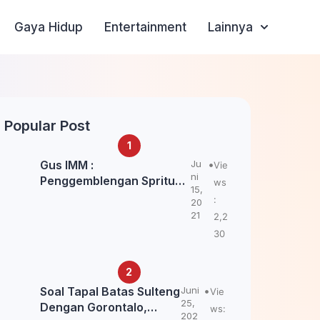
Gaya Hidup
Entertainment
Lainnya
Popular Post
Gus IMM :
Ju
Vie
ni
Penggemblengan Spritual
ws
15,
Kepada Santri Pagar Nusa
:
20
Untuk Jaga Marwah Kyai
21
2,2
dan Ulama NU
30
Soal Tapal Batas Sulteng
Juni
Vie
25,
Dengan Gorontalo,
ws:
202