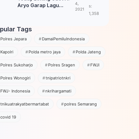
4,
Aryo Garap Lagu
s:
2021
Tembang Jawa
1,358
pular Tags
Polres Jepara
DamaiPemiluIndonesia
Kapolri
Polda metro jaya
Polda Jateng
Polres Sukoharjo
Polres Sragen
FWJI
Polres Wonogiri
tnipatriotnkri
FWJ- Indonesia
nkrihargamati
tnikuatrakyatbermartabat
polres Semarang
covid 19