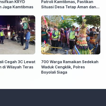
ensifkan KRYD
Patroli Kamtibmas, Pastikan
am Jaga Kamtibmas
Situasi Desa Tetap Aman dan
Kondusif
ali Cegah 3C Lewat
700 Warga Ramaikan Sedekah
m di Wilayah Teras
Waduk Cengklik, Polres
Boyolali Siaga