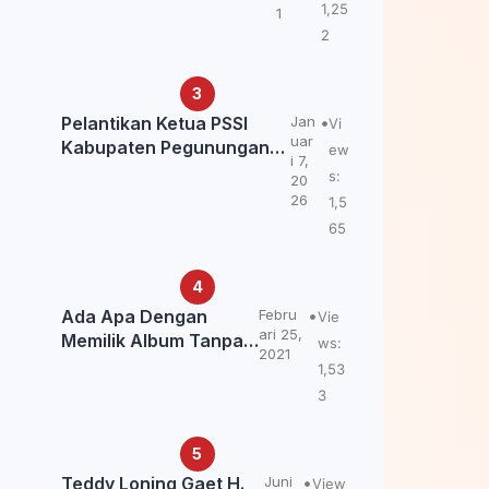
Kemendagri: itu Belum
1,25
1
Final.
2
Pelantikan Ketua PSSI
Jan
Vi
uar
Kabupaten Pegunungan
ew
i 7,
Bintang, Dorong
s:
20
Kebangkitan Sepak Bola
26
1,5
Papua Pegunungan
65
Ada Apa Dengan
Febru
Vie
ari 25,
Memilik Album Tanpa
ws:
2021
Kabar Teddy Loning?
1,53
3
Teddy Loning Gaet H.
Juni
View