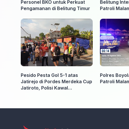
Personel BKO untuk Perkuat
Belitung Int
Pengamanan di Belitung Timur
Patroli Mal
Pesido Pesta Gol 5-1 atas
Polres Boyol
Jatirejo di Pordes Merdeka Cup
Patroli Mala
Jatiroto, Polisi Kawal
Pertandingan hingga Usai