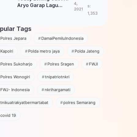
4,
Aryo Garap Lagu
s:
2021
Tembang Jawa
1,353
pular Tags
Polres Jepara
DamaiPemiluIndonesia
Kapolri
Polda metro jaya
Polda Jateng
Polres Sukoharjo
Polres Sragen
FWJI
Polres Wonogiri
tnipatriotnkri
FWJ- Indonesia
nkrihargamati
tnikuatrakyatbermartabat
polres Semarang
covid 19