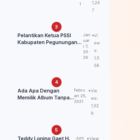
Kemendagri: itu Belum
1,24
1
Final.
7
Pelantikan Ketua PSSI
Jan
Vi
uar
Kabupaten Pegunungan
ew
i 7,
Bintang, Dorong
s:
20
Kebangkitan Sepak Bola
26
1,5
Papua Pegunungan
58
Ada Apa Dengan
Febru
Vie
ari 25,
Memilik Album Tanpa
ws:
2021
Kabar Teddy Loning?
1,52
9
Teddy Loning Gaet H.
Juni
View