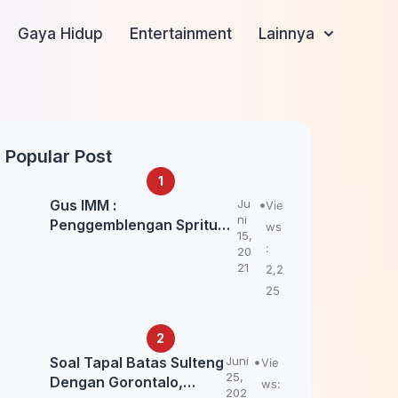
Gaya Hidup
Entertainment
Lainnya
Popular Post
Gus IMM :
Ju
Vie
ni
Penggemblengan Spritual
ws
15,
Kepada Santri Pagar Nusa
:
20
Untuk Jaga Marwah Kyai
21
2,2
dan Ulama NU
25
Soal Tapal Batas Sulteng
Juni
Vie
25,
Dengan Gorontalo,
ws:
202