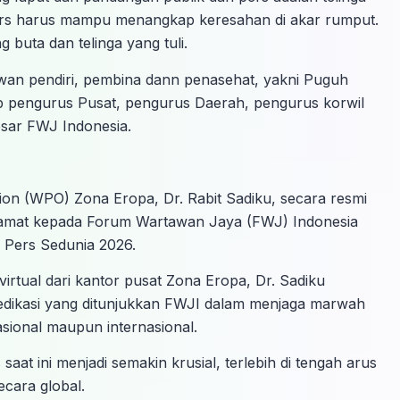
ers harus mampu menangkap keresahan di akar rumput.
g buta dan telinga yang tuli.
ewan pendiri, pembina dann penasehat, yakni Puguh
p pengurus Pusat, pengurus Daerah, pengurus korwil
esar FWJ Indonesia.
ion (WPO) Zona Eropa, Dr. Rabit Sadiku, secara resmi
mat kepada Forum Wartawan Jaya (FWJ) Indonesia
 Pers Sedunia 2026.
rtual dari kantor pusat Zona Eropa, Dr. Sadiku
 dedikasi yang ditunjukkan FWJI dalam menjaga marwah
nasional maupun internasional.
at ini menjadi semakin krusial, terlebih di tengah arus
ecara global.