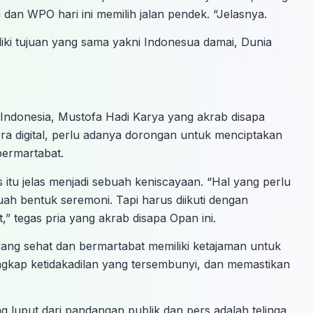
an WPO hari ini memilih jalan pendek. “Jelasnya.
i tujuan yang sama yakni Indonesua damai, Dunia
donesia, Mustofa Hadi Karya yang akrab disapa
a digital, perlu adanya dorongan untuk menciptakan
bermartabat.
s itu jelas menjadi sebuah keniscayaan. “Hal yang perlu
buah bentuk seremoni. Tapi harus diikuti dengan
,” tegas pria yang akrab disapa Opan ini.
ang sehat dan bermartabat memiliki ketajaman untuk
gkap ketidakadilan yang tersembunyi, dan memastikan
g luput dari pandangan publik dan pers adalah telinga