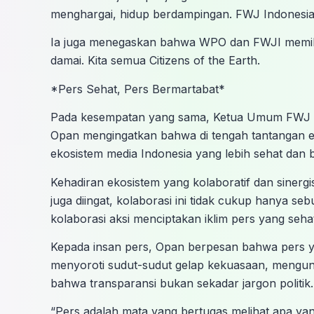
menghargai, hidup berdampingan. FWJ Indonesia d
Ia juga menegaskan bahwa WPO dan FWJI memilik
damai. Kita semua Citizens of the Earth.
*Pers Sehat, Pers Bermartabat*
Pada kesempatan yang sama, Ketua Umum FWJ In
Opan mengingatkan bahwa di tengah tantangan er
ekosistem media Indonesia yang lebih sehat dan 
Kehadiran ekosistem yang kolaboratif dan sinergi
juga diingat, kolaborasi ini tidak cukup hanya se
kolaborasi aksi menciptakan iklim pers yang sehat
Kepada insan pers, Opan berpesan bahwa pers y
menyoroti sudut-sudut gelap kekuasaan, mengun
bahwa transparansi bukan sekadar jargon politik.
“Pers adalah mata yang bertugas melihat apa yan