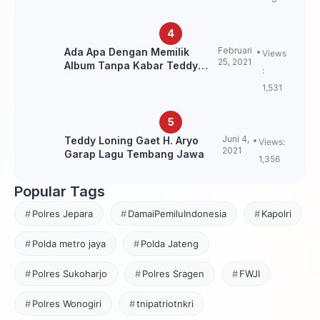
Februari
Ada Apa Dengan Memilik
Views
25, 2021
Album Tanpa Kabar Teddy
:
Loning?
1,531
Juni 4,
Teddy Loning Gaet H. Aryo
Views:
2021
Garap Lagu Tembang Jawa
1,356
Popular Tags
Polres Jepara
DamaiPemiluIndonesia
Kapolri
Polda metro jaya
Polda Jateng
Polres Sukoharjo
Polres Sragen
FWJI
Polres Wonogiri
tnipatriotnkri