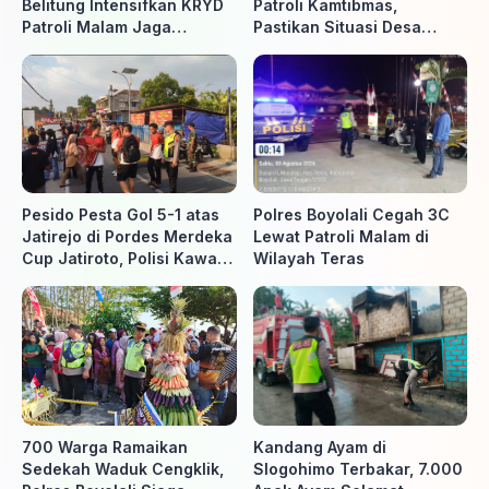
Belitung Intensifkan KRYD
Patroli Kamtibmas,
Patroli Malam Jaga
Pastikan Situasi Desa
Kamtibmas
Tetap Aman dan Kondusif
Pesido Pesta Gol 5-1 atas
Polres Boyolali Cegah 3C
Jatirejo di Pordes Merdeka
Lewat Patroli Malam di
Cup Jatiroto, Polisi Kawal
Wilayah Teras
Pertandingan hingga Usai
700 Warga Ramaikan
Kandang Ayam di
Sedekah Waduk Cengklik,
Slogohimo Terbakar, 7.000