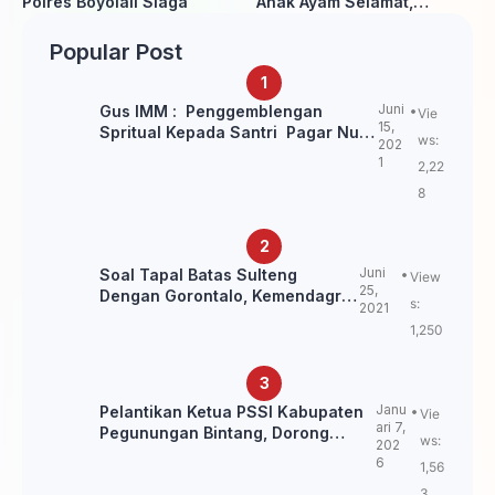
Polres Boyolali Siaga
Anak Ayam Selamat,
Kerugian Ditaksir Rp700
Juta
Popular Post
Juni
Gus IMM : Penggemblengan
Vie
15,
Spritual Kepada Santri Pagar Nusa
ws:
202
Untuk Jaga Marwah Kyai dan
1
2,22
Ulama NU
8
Juni
Soal Tapal Batas Sulteng
View
25,
Dengan Gorontalo, Kemendagri:
s:
2021
itu Belum Final.
1,250
Janu
Pelantikan Ketua PSSI Kabupaten
Vie
ari 7,
Pegunungan Bintang, Dorong
ws:
202
Kebangkitan Sepak Bola Papua
6
1,56
Pegunungan
3