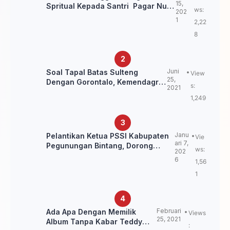
15,
Spritual Kepada Santri Pagar Nusa
ws:
202
Untuk Jaga Marwah Kyai dan
1
2,22
Ulama NU
8
Juni
Soal Tapal Batas Sulteng
View
25,
Dengan Gorontalo, Kemendagri:
s:
2021
itu Belum Final.
1,249
Janu
Pelantikan Ketua PSSI Kabupaten
Vie
ari 7,
Pegunungan Bintang, Dorong
ws:
202
Kebangkitan Sepak Bola Papua
6
1,56
Pegunungan
1
Februari
Ada Apa Dengan Memilik
Views
25, 2021
Album Tanpa Kabar Teddy
: