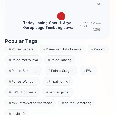
Loning?
1,531
Juni 4,
Teddy Loning Gaet H. Aryo
Views:
2021
Garap Lagu Tembang Jawa
1,355
Popular Tags
Polres Jepara
DamaiPemiluIndonesia
Kapolri
Polda metro jaya
Polda Jateng
Polres Sukoharjo
Polres Sragen
FWJI
Polres Wonogiri
tnipatriotnkri
FWJ- Indonesia
nkrihargamati
tnikuatrakyatbermartabat
polres Semarang
covid 19