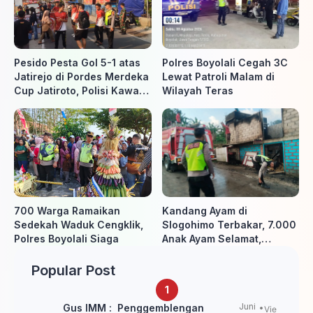
Pesido Pesta Gol 5-1 atas
Polres Boyolali Cegah 3C
Jatirejo di Pordes Merdeka
Lewat Patroli Malam di
Cup Jatiroto, Polisi Kawal
Wilayah Teras
Pertandingan hingga Usai
700 Warga Ramaikan
Kandang Ayam di
Sedekah Waduk Cengklik,
Slogohimo Terbakar, 7.000
Polres Boyolali Siaga
Anak Ayam Selamat,
Kerugian Ditaksir Rp700
Juta
Popular Post
Juni
Gus IMM : Penggemblengan
Vie