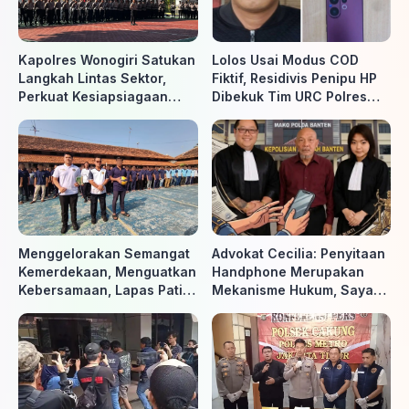
Kapolres Wonogiri Satukan
Lolos Usai Modus COD
Langkah Lintas Sektor,
Fiktif, Residivis Penipu HP
Perkuat Kesiapsiagaan
Dibekuk Tim URC Polres
Hadapi Ancaman Karhutla
Sragen di Surakarta
Menggelorakan Semangat
Advokat Cecilia: Penyitaan
Kemerdekaan, Menguatkan
Handphone Merupakan
Kebersamaan, Lapas Pati
Mekanisme Hukum, Saya
Buka Pekan Olahraga HUT
Akan Kooperatif Apabila
ke-81 RI, Warga Binaan
Diminta Penyidik dan Tidak
Antusias Ikuti Berbagai
perlu takut
Perlombaan