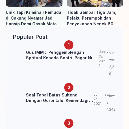
Unik Tapi Kriminal! Pemuda
Tidak Sampai Tiga Jam,
di Cakung Nyamar Jadi
Pelaku Perampok dan
Hansip Demi Gasak Motor
Penyekapan Nenek 60
Warga
Tahun Ditangkap Polisi
Popular Post
Juni
Gus IMM : Penggemblengan
Vie
15,
Spritual Kepada Santri Pagar Nusa
ws:
202
Untuk Jaga Marwah Kyai dan
1
2,21
Ulama NU
9
Juni
Soal Tapal Batas Sulteng
View
25,
Dengan Gorontalo, Kemendagri:
s:
2021
itu Belum Final.
1,242