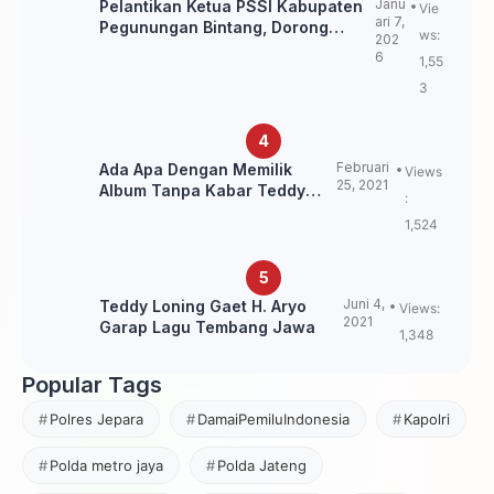
Janu
Pelantikan Ketua PSSI Kabupaten
Vie
ari 7,
Pegunungan Bintang, Dorong
ws:
202
Kebangkitan Sepak Bola Papua
6
1,55
Pegunungan
3
Februari
Ada Apa Dengan Memilik
Views
25, 2021
Album Tanpa Kabar Teddy
:
Loning?
1,524
Juni 4,
Teddy Loning Gaet H. Aryo
Views:
2021
Garap Lagu Tembang Jawa
1,348
Popular Tags
Polres Jepara
DamaiPemiluIndonesia
Kapolri
Polda metro jaya
Polda Jateng