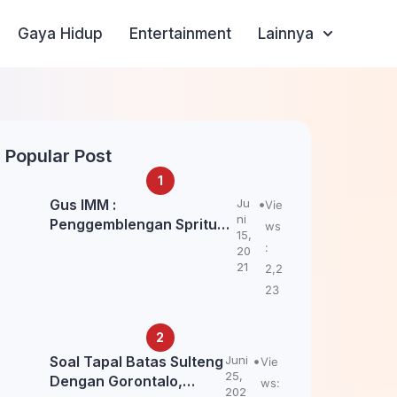
Gaya Hidup
Entertainment
Lainnya
Popular Post
Gus IMM :
Ju
Vie
ni
Penggemblengan Spritual
ws
15,
Kepada Santri Pagar Nusa
:
20
Untuk Jaga Marwah Kyai
21
2,2
dan Ulama NU
23
Soal Tapal Batas Sulteng
Juni
Vie
25,
Dengan Gorontalo,
ws:
202