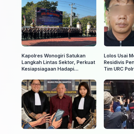
Kapolres Wonogiri Satukan
Lolos Usai M
Langkah Lintas Sektor, Perkuat
Residivis Pe
Kesiapsiagaan Hadapi
Tim URC Polr
Ancaman Karhutla
Surakarta