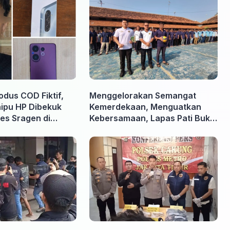
odus COD Fiktif,
Menggelorakan Semangat
nipu HP Dibekuk
Kemerdekaan, Menguatkan
es Sragen di
Kebersamaan, Lapas Pati Buka
Pekan Olahraga HUT ke-81 RI,
Warga Binaan Antusias Ikuti
Berbagai Perlombaan