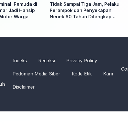
iminal! Pemuda di
Tidak Sampai Tiga Jam, Pelaku
ar Jadi Hansip
Perampok dan Penyekapan
Motor Warga
Nenek 60 Tahun Ditangkap
Polisi
Indeks
Redaksi
Privacy Policy
Cop
Pedoman Media Siber
Kode Etik
Karir
ruh
Disclaimer