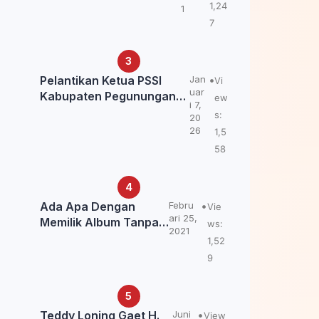
Kemendagri: itu Belum
1,24
1
Final.
7
Pelantikan Ketua PSSI
Jan
Vi
uar
Kabupaten Pegunungan
ew
i 7,
Bintang, Dorong
s:
20
Kebangkitan Sepak Bola
26
1,5
Papua Pegunungan
58
Ada Apa Dengan
Febru
Vie
ari 25,
Memilik Album Tanpa
ws:
2021
Kabar Teddy Loning?
1,52
9
Teddy Loning Gaet H.
Juni
View