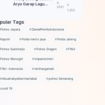
4,
Aryo Garap Lagu
s:
2021
Tembang Jawa
1,353
pular Tags
Polres Jepara
DamaiPemiluIndonesia
Kapolri
Polda metro jaya
Polda Jateng
Polres Sukoharjo
Polres Sragen
FWJI
Polres Wonogiri
tnipatriotnkri
FWJ- Indonesia
nkrihargamati
tnikuatrakyatbermartabat
polres Semarang
covid 19