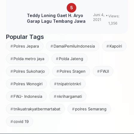
Juni 4,
Teddy Loning Gaet H. Aryo
Views:
2021
Garap Lagu Tembang Jawa
1,356
Popular Tags
Polres Jepara
DamaiPemiluIndonesia
Kapolri
Polda metro jaya
Polda Jateng
Polres Sukoharjo
Polres Sragen
FWJI
Polres Wonogiri
tnipatriotnkri
FWJ- Indonesia
nkrihargamati
tnikuatrakyatbermartabat
polres Semarang
covid 19