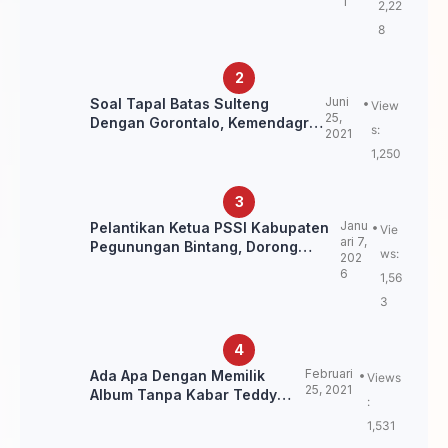
1
2,22
Ulama NU
8
Juni
Soal Tapal Batas Sulteng
View
25,
Dengan Gorontalo, Kemendagri:
s:
2021
itu Belum Final.
1,250
Janu
Pelantikan Ketua PSSI Kabupaten
Vie
ari 7,
Pegunungan Bintang, Dorong
ws:
202
Kebangkitan Sepak Bola Papua
6
1,56
Pegunungan
3
Februari
Ada Apa Dengan Memilik
Views
25, 2021
Album Tanpa Kabar Teddy
:
Loning?
1,531