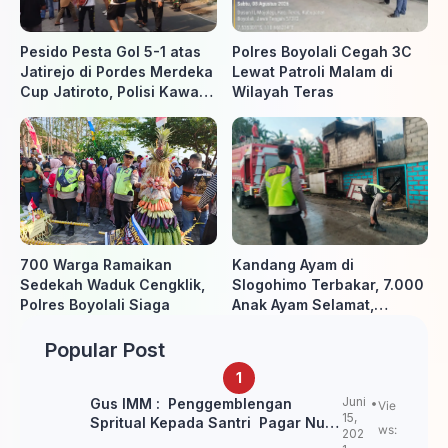
Pesido Pesta Gol 5-1 atas
Polres Boyolali Cegah 3C
Jatirejo di Pordes Merdeka
Lewat Patroli Malam di
Cup Jatiroto, Polisi Kawal
Wilayah Teras
Pertandingan hingga Usai
700 Warga Ramaikan
Kandang Ayam di
Sedekah Waduk Cengklik,
Slogohimo Terbakar, 7.000
Polres Boyolali Siaga
Anak Ayam Selamat,
Kerugian Ditaksir Rp700
Juta
Popular Post
Juni
Gus IMM : Penggemblengan
Vie
15,
Spritual Kepada Santri Pagar Nusa
ws:
202
Untuk Jaga Marwah Kyai dan