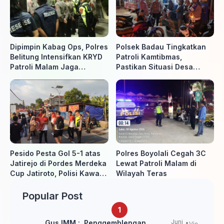
Dipimpin Kabag Ops, Polres
Polsek Badau Tingkatkan
Belitung Intensifkan KRYD
Patroli Kamtibmas,
Patroli Malam Jaga
Pastikan Situasi Desa
Kamtibmas
Tetap Aman dan Kondusif
Pesido Pesta Gol 5-1 atas
Polres Boyolali Cegah 3C
Jatirejo di Pordes Merdeka
Lewat Patroli Malam di
Cup Jatiroto, Polisi Kawal
Wilayah Teras
Pertandingan hingga Usai
Popular Post
Juni
Gus IMM : Penggemblengan
Vie