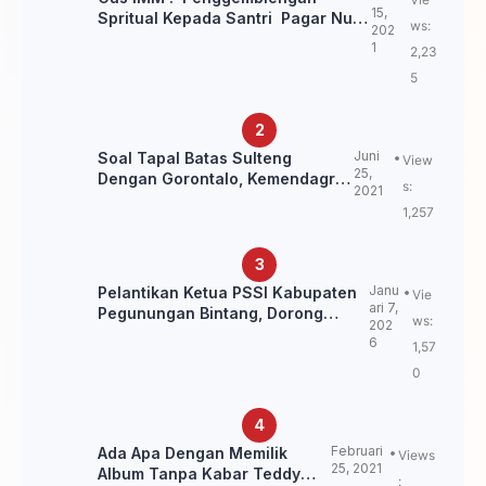
15,
Spritual Kepada Santri Pagar Nusa
ws:
202
Untuk Jaga Marwah Kyai dan
1
2,23
Ulama NU
5
Juni
Soal Tapal Batas Sulteng
View
25,
Dengan Gorontalo, Kemendagri:
s:
2021
itu Belum Final.
1,257
Janu
Pelantikan Ketua PSSI Kabupaten
Vie
ari 7,
Pegunungan Bintang, Dorong
ws:
202
Kebangkitan Sepak Bola Papua
6
1,57
Pegunungan
0
Februari
Ada Apa Dengan Memilik
Views
25, 2021
Album Tanpa Kabar Teddy
: