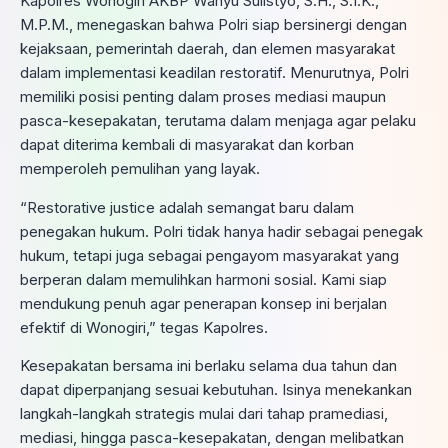
Kapolres Wonogiri AKBP Wahyu Sulistyo, S.H., S.I.K.,
M.P.M., menegaskan bahwa Polri siap bersinergi dengan
kejaksaan, pemerintah daerah, dan elemen masyarakat
dalam implementasi keadilan restoratif. Menurutnya, Polri
memiliki posisi penting dalam proses mediasi maupun
pasca-kesepakatan, terutama dalam menjaga agar pelaku
dapat diterima kembali di masyarakat dan korban
memperoleh pemulihan yang layak.
“Restorative justice adalah semangat baru dalam
penegakan hukum. Polri tidak hanya hadir sebagai penegak
hukum, tetapi juga sebagai pengayom masyarakat yang
berperan dalam memulihkan harmoni sosial. Kami siap
mendukung penuh agar penerapan konsep ini berjalan
efektif di Wonogiri,” tegas Kapolres.
Kesepakatan bersama ini berlaku selama dua tahun dan
dapat diperpanjang sesuai kebutuhan. Isinya menekankan
langkah-langkah strategis mulai dari tahap pramediasi,
mediasi, hingga pasca-kesepakatan, dengan melibatkan