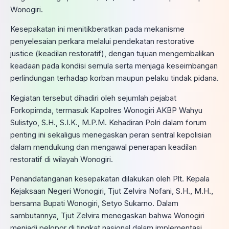
Wonogiri.
Kesepakatan ini menitikberatkan pada mekanisme
penyelesaian perkara melalui pendekatan restorative
justice (keadilan restoratif), dengan tujuan mengembalikan
keadaan pada kondisi semula serta menjaga keseimbangan
perlindungan terhadap korban maupun pelaku tindak pidana.
Kegiatan tersebut dihadiri oleh sejumlah pejabat
Forkopimda, termasuk Kapolres Wonogiri AKBP Wahyu
Sulistyo, S.H., S.I.K., M.P.M. Kehadiran Polri dalam forum
penting ini sekaligus menegaskan peran sentral kepolisian
dalam mendukung dan mengawal penerapan keadilan
restoratif di wilayah Wonogiri.
Penandatanganan kesepakatan dilakukan oleh Plt. Kepala
Kejaksaan Negeri Wonogiri, Tjut Zelvira Nofani, S.H., M.H.,
bersama Bupati Wonogiri, Setyo Sukarno. Dalam
sambutannya, Tjut Zelvira menegaskan bahwa Wonogiri
menjadi pelopor di tingkat nasional dalam implementasi