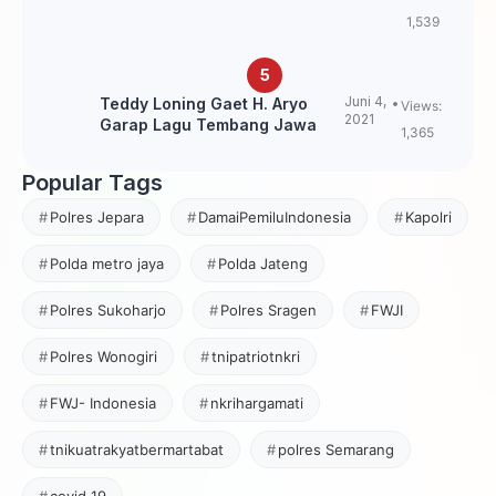
Loning?
1,539
Juni 4,
Teddy Loning Gaet H. Aryo
Views:
2021
Garap Lagu Tembang Jawa
1,365
Popular Tags
Polres Jepara
DamaiPemiluIndonesia
Kapolri
Polda metro jaya
Polda Jateng
Polres Sukoharjo
Polres Sragen
FWJI
Polres Wonogiri
tnipatriotnkri
FWJ- Indonesia
nkrihargamati
tnikuatrakyatbermartabat
polres Semarang
covid 19