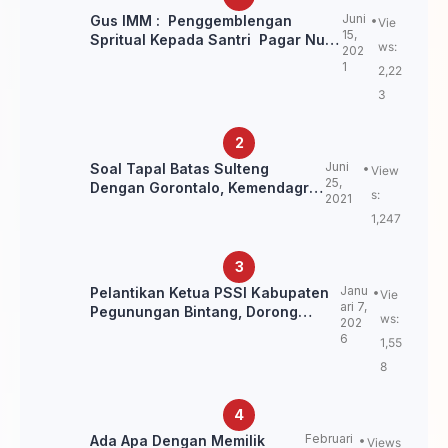
Juni
Gus IMM : Penggemblengan
Vie
15,
Spritual Kepada Santri Pagar Nusa
ws:
202
Untuk Jaga Marwah Kyai dan
1
2,22
Ulama NU
3
Juni
Soal Tapal Batas Sulteng
View
25,
Dengan Gorontalo, Kemendagri:
s:
2021
itu Belum Final.
1,247
Janu
Pelantikan Ketua PSSI Kabupaten
Vie
ari 7,
Pegunungan Bintang, Dorong
ws:
202
Kebangkitan Sepak Bola Papua
6
1,55
Pegunungan
8
Februari
Ada Apa Dengan Memilik
Views