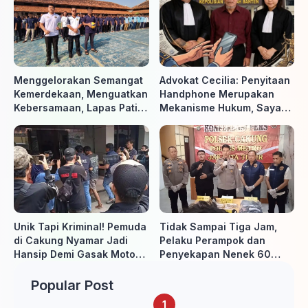
Menggelorakan Semangat
Advokat Cecilia: Penyitaan
Kemerdekaan, Menguatkan
Handphone Merupakan
Kebersamaan, Lapas Pati
Mekanisme Hukum, Saya
Buka Pekan Olahraga HUT
Akan Kooperatif Apabila
ke-81 RI, Warga Binaan
Diminta Penyidik dan Tidak
Antusias Ikuti Berbagai
perlu takut
Perlombaan
Unik Tapi Kriminal! Pemuda
Tidak Sampai Tiga Jam,
di Cakung Nyamar Jadi
Pelaku Perampok dan
Hansip Demi Gasak Motor
Penyekapan Nenek 60
Warga
Tahun Ditangkap Polisi
Popular Post