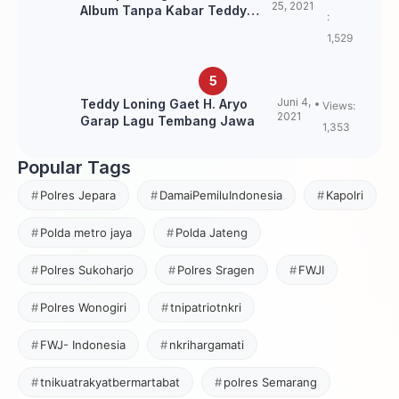
25, 2021
Album Tanpa Kabar Teddy
:
Loning?
1,529
Juni 4,
Teddy Loning Gaet H. Aryo
Views:
2021
Garap Lagu Tembang Jawa
1,353
Popular Tags
Polres Jepara
DamaiPemiluIndonesia
Kapolri
Polda metro jaya
Polda Jateng
Polres Sukoharjo
Polres Sragen
FWJI
Polres Wonogiri
tnipatriotnkri
FWJ- Indonesia
nkrihargamati
tnikuatrakyatbermartabat
polres Semarang