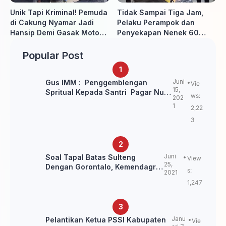
Unik Tapi Kriminal! Pemuda
Tidak Sampai Tiga Jam,
di Cakung Nyamar Jadi
Pelaku Perampok dan
Hansip Demi Gasak Motor
Penyekapan Nenek 60
Warga
Tahun Ditangkap Polisi
Popular Post
Juni
Gus IMM : Penggemblengan
Vie
15,
Spritual Kepada Santri Pagar Nusa
ws:
202
Untuk Jaga Marwah Kyai dan
1
2,22
Ulama NU
3
Juni
Soal Tapal Batas Sulteng
View
25,
Dengan Gorontalo, Kemendagri:
s:
2021
itu Belum Final.
1,247
Janu
Pelantikan Ketua PSSI Kabupaten
Vie