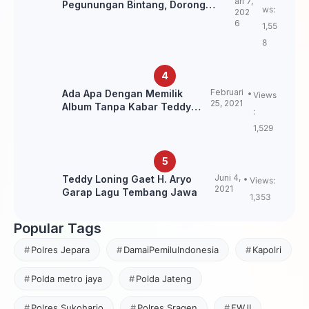
ari 7,
Pegunungan Bintang, Dorong
ws:
202
Kebangkitan Sepak Bola Papua
6
1,55
Pegunungan
8
Februari
Ada Apa Dengan Memilik
Views
25, 2021
Album Tanpa Kabar Teddy
:
Loning?
1,529
Juni 4,
Teddy Loning Gaet H. Aryo
Views:
2021
Garap Lagu Tembang Jawa
1,353
Popular Tags
Polres Jepara
DamaiPemiluIndonesia
Kapolri
Polda metro jaya
Polda Jateng
Polres Sukoharjo
Polres Sragen
FWJI