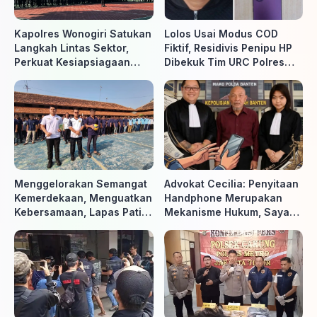
Kapolres Wonogiri Satukan
Lolos Usai Modus COD
Langkah Lintas Sektor,
Fiktif, Residivis Penipu HP
Perkuat Kesiapsiagaan
Dibekuk Tim URC Polres
Hadapi Ancaman Karhutla
Sragen di Surakarta
Menggelorakan Semangat
Advokat Cecilia: Penyitaan
Kemerdekaan, Menguatkan
Handphone Merupakan
Kebersamaan, Lapas Pati
Mekanisme Hukum, Saya
Buka Pekan Olahraga HUT
Akan Kooperatif Apabila
ke-81 RI, Warga Binaan
Diminta Penyidik dan Tidak
Antusias Ikuti Berbagai
perlu takut
Perlombaan