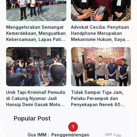
Menggelorakan Semangat
Advokat Cecilia: Penyitaan
Kemerdekaan, Menguatkan
Handphone Merupakan
Kebersamaan, Lapas Pati
Mekanisme Hukum, Saya
Buka Pekan Olahraga HUT
Akan Kooperatif Apabila
ke-81 RI, Warga Binaan
Diminta Penyidik dan Tidak
Antusias Ikuti Berbagai
perlu takut
Perlombaan
Unik Tapi Kriminal! Pemuda
Tidak Sampai Tiga Jam,
di Cakung Nyamar Jadi
Pelaku Perampok dan
Hansip Demi Gasak Motor
Penyekapan Nenek 60
Warga
Tahun Ditangkap Polisi
Popular Post
Juni
Gus IMM : Penggemblengan
Vie