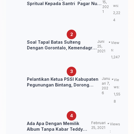
15,
Spritual Kepada Santri Pagar Nusa
ws:
202
Untuk Jaga Marwah Kyai dan
1
2,22
Ulama NU
4
Juni
Soal Tapal Batas Sulteng
View
25,
Dengan Gorontalo, Kemendagri:
s:
2021
itu Belum Final.
1,247
Janu
Pelantikan Ketua PSSI Kabupaten
Vie
ari 7,
Pegunungan Bintang, Dorong
ws:
202
Kebangkitan Sepak Bola Papua
6
1,55
Pegunungan
8
Februari
Ada Apa Dengan Memilik
Views
25, 2021
Album Tanpa Kabar Teddy
: