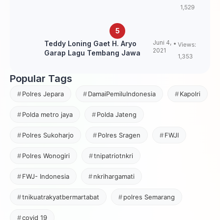
Loning?
1,529
Juni 4,
Teddy Loning Gaet H. Aryo
Views:
2021
Garap Lagu Tembang Jawa
1,353
Popular Tags
Polres Jepara
DamaiPemiluIndonesia
Kapolri
Polda metro jaya
Polda Jateng
Polres Sukoharjo
Polres Sragen
FWJI
Polres Wonogiri
tnipatriotnkri
FWJ- Indonesia
nkrihargamati
tnikuatrakyatbermartabat
polres Semarang
covid 19