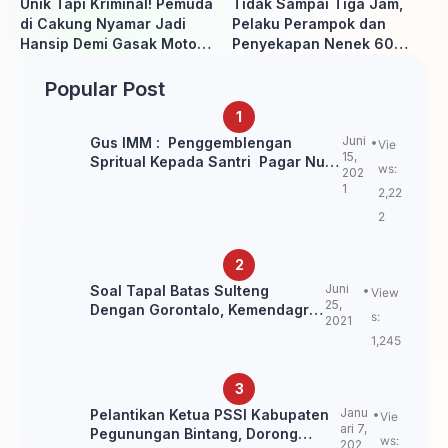
Unik Tapi Kriminal! Pemuda
Tidak Sampai Tiga Jam,
di Cakung Nyamar Jadi
Pelaku Perampok dan
Hansip Demi Gasak Motor
Penyekapan Nenek 60
Warga
Tahun Ditangkap Polisi
Popular Post
Juni
Gus IMM : Penggemblengan
Vie
15,
Spritual Kepada Santri Pagar Nusa
ws:
202
Untuk Jaga Marwah Kyai dan
1
2,22
Ulama NU
2
Juni
Soal Tapal Batas Sulteng
View
25,
Dengan Gorontalo, Kemendagri:
s:
2021
itu Belum Final.
1,245
Janu
Pelantikan Ketua PSSI Kabupaten
Vie
ari 7,
Pegunungan Bintang, Dorong
ws:
202