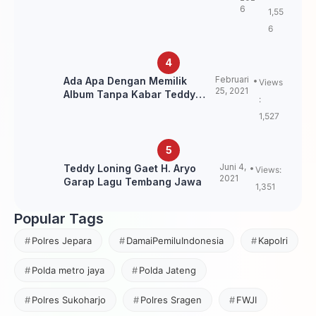
Kebangkitan Sepak Bola Papua
6
1,55
Pegunungan
6
Februari
Ada Apa Dengan Memilik
Views
25, 2021
Album Tanpa Kabar Teddy
:
Loning?
1,527
Juni 4,
Teddy Loning Gaet H. Aryo
Views:
2021
Garap Lagu Tembang Jawa
1,351
Popular Tags
Polres Jepara
DamaiPemiluIndonesia
Kapolri
Polda metro jaya
Polda Jateng
Polres Sukoharjo
Polres Sragen
FWJI