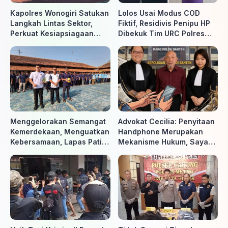
Kapolres Wonogiri Satukan
Lolos Usai Modus COD
Langkah Lintas Sektor,
Fiktif, Residivis Penipu HP
Perkuat Kesiapsiagaan
Dibekuk Tim URC Polres
Hadapi Ancaman Karhutla
Sragen di Surakarta
Menggelorakan Semangat
Advokat Cecilia: Penyitaan
Kemerdekaan, Menguatkan
Handphone Merupakan
Kebersamaan, Lapas Pati
Mekanisme Hukum, Saya
Buka Pekan Olahraga HUT
Akan Kooperatif Apabila
ke-81 RI, Warga Binaan
Diminta Penyidik dan Tidak
Antusias Ikuti Berbagai
perlu takut
Perlombaan